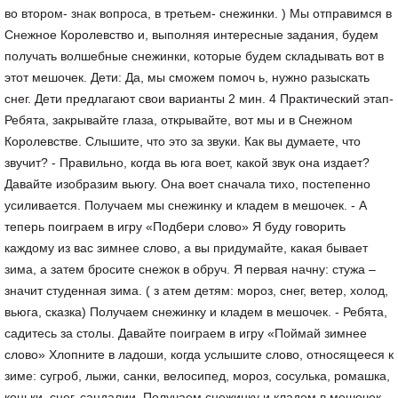
во втором- знак вопроса, в третьем- снежинки. ) Мы отправимся в
Снежное Королевство и, выполняя интересные задания, будем
получать волшебные снежинки, которые будем складывать вот в
этот мешочек. Дети: Да, мы сможем помоч ь, нужно разыскать
снег. Дети предлагают свои варианты 2 мин. 4 Практический этап-
Ребята, закрывайте глаза, открывайте, вот мы и в Снежном
Королевстве. Слышите, что это за звуки. Как вы думаете, что
звучит? - Правильно, когда вь юга воет, какой звук она издает?
Давайте изобразим вьюгу. Она воет сначала тихо, постепенно
усиливается. Получаем мы снежинку и кладем в мешочек. - А
теперь поиграем в игру «Подбери слово» Я буду говорить
каждому из вас зимнее слово, а вы придумайте, какая бывает
зима, а затем бросите снежок в обруч. Я первая начну: стужа –
значит студенная зима. ( з атем детям: мороз, снег, ветер, холод,
вьюга, сказка) Получаем снежинку и кладем в мешочек. - Ребята,
садитесь за столы. Давайте поиграем в игру «Поймай зимнее
слово» Хлопните в ладоши, когда услышите слово, относящееся к
зиме: сугроб, лыжи, санки, велосипед, мороз, сосулька, ромашка,
коньки, снег, сандалии. Получаем снежинку и кладем в мешочек. -