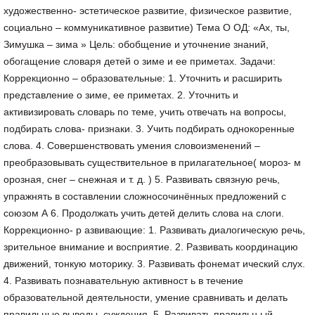
художественно- эстетическое развитие, физическое развитие,
социально – коммуникативное развитие) Тема О ОД: «Ах, ты,
Зимушка – зима » Цель: обобщение и уточнение знаний,
обогащение словаря детей о зиме и ее приметах. Задачи:
Коррекционно – образовательные: 1. Уточнить и расширить
представление о зиме, ее приметах. 2. Уточнить и
активизировать словарь по теме, учить отвечать на вопросы,
подбирать слова- признаки. 3. Учить подбирать однокоренные
слова. 4. Совершенствовать умения словоизменений –
преобразовывать существительное в прилагательное( мороз- м
орозная, снег – снежная и т. д. ) 5. Развивать связную речь,
упражнять в составлении сложносочинённых предложений с
союзом А 6. Продолжать учить детей делить слова на слоги.
Коррекционно- р азвивающие: 1. Развивать диалогическую речь,
зрительное внимание и восприятие. 2. Развивать координацию
движений, тонкую моторику. 3. Развивать фонемат ический слух.
4. Развивать познавательную активност ь в течение
образовательной деятельности, умение сравнивать и делать
правильные выводы, суждения. 5. Развивать правильн ый