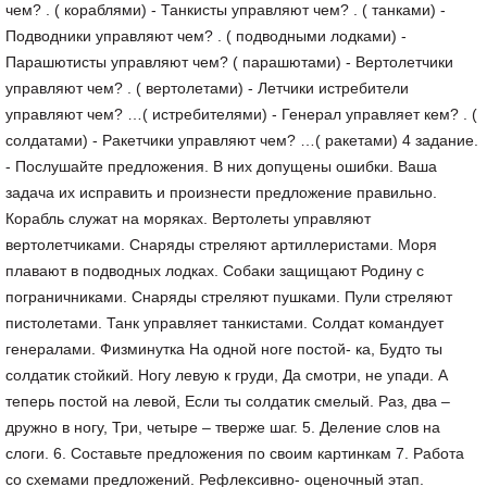
чем? . ( кораблями) - Танкисты управляют чем? . ( танками) -
Подводники управляют чем? . ( подводными лодками) -
Парашютисты управляют чем? ( парашютами) - Вертолетчики
управляют чем? . ( вертолетами) - Летчики истребители
управляют чем? …( истребителями) - Генерал управляет кем? . (
солдатами) - Ракетчики управляют чем? …( ракетами) 4 задание.
- Послушайте предложения. В них допущены ошибки. Ваша
задача их исправить и произнести предложение правильно.
Корабль служат на моряках. Вертолеты управляют
вертолетчиками. Снаряды стреляют артиллеристами. Моря
плавают в подводных лодках. Собаки защищают Родину с
пограничниками. Снаряды стреляют пушками. Пули стреляют
пистолетами. Танк управляет танкистами. Солдат командует
генералами. Физминутка На одной ноге постой- ка, Будто ты
солдатик стойкий. Ногу левую к груди, Да смотри, не упади. А
теперь постой на левой, Если ты солдатик смелый. Раз, два –
дружно в ногу, Три, четыре – тверже шаг. 5. Деление слов на
слоги. 6. Составьте предложения по своим картинкам 7. Работа
со схемами предложений. Рефлексивно- оценочный этап.