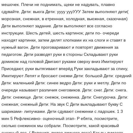
мешочек. Плечи не поднимать, щеки не надувать, плавно
сдувайте. Дети: вьюга Дети: уууу уууУУУ Затем выполняют дети(
морозная, снежная, в етренная, холодная, вьюжная, сказочная)
Дети выполняют задание. Дети выполняют все согласно
инструкции. Шесть детей, шесть картинок; дети по- очереди
находят картинки, затем делят хлопками их на слоги и ставят в
нужный вагон. Дети проговаривают и повторят движения за
педагогом. Дети разводят руки в стороны Складывают руки
домиком над головой Двигают руками сверху вниз Имитируют
Приседают, руки вытягивают вперёд Руки закладывают за спину,
Имитируют Лепят и бросают снежки Дети: большой Дети: средний
Дети: маленький Дети: синее ведро Дети: руки и метлу. Дети по
очереди называют различия снеговиков. Дети: снег. Дети: снега.
Дети: снежище. Дети: снежок, снежинка. Дети: Снегурочка. Дети:
снежная; снежный Дети: На звук С Дети выкладывают букву С
шариками- липучками. Дети сдувают снежинки с ладошек. 1 3
мин 5 Рефлексивно- оценочный этап- Р ебята, посмотрите,
сколько снежинок мы собрали. Посмотрите, какой красивый
снежный лес. ( Включить видео зимнего леса) Как вы думаете,