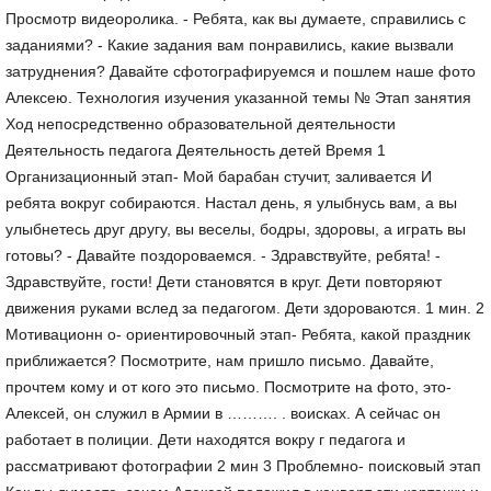
Просмотр видеоролика. - Ребята, как вы думаете, справились с
заданиями? - Какие задания вам понравились, какие вызвали
затруднения? Давайте сфотографируемся и пошлем наше фото
Алексею. Технология изучения указанной темы № Этап занятия
Ход непосредственно образовательной деятельности
Деятельность педагога Деятельность детей Время 1
Организационный этап- Мой барабан стучит, заливается И
ребята вокруг собираются. Настал день, я улыбнусь вам, а вы
улыбнетесь друг другу, вы веселы, бодры, здоровы, а играть вы
готовы? - Давайте поздороваемся. - Здравствуйте, ребята! -
Здравствуйте, гости! Дети становятся в круг. Дети повторяют
движения руками вслед за педагогом. Дети здороваются. 1 мин. 2
Мотивационн о- ориентировочный этап- Ребята, какой праздник
приближается? Посмотрите, нам пришло письмо. Давайте,
прочтем кому и от кого это письмо. Посмотрите на фото, это-
Алексей, он служил в Армии в ………. . воисках. А сейчас он
работает в полиции. Дети находятся вокру г педагога и
рассматривают фотографии 2 мин 3 Проблемно- поисковый этап