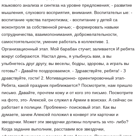
языкового анализа и синтеза на уровне предложения; - развитие
мышления, слухового восприятия, внимания. Воспитательн ые: -
воспитание чувства патриотизма; - воспитание у детей са
моконтроля за собственной речью; - формировать навыки
сотрудничества, взаимопонимания, доброжелательности,
самостоятельности, умение работать в коллективе. 1.
Организационный этап. Мой барабан стучит, заливается И ребята
вокруг собираются. Настал день, я улыбнусь вам, а вы
улыбнетесь друг другу, вы веселы, бодры, здоровы, а играть вы
готовы? - Давайте поздороваемся. - Здравствуйте, ребята! - З
дравствуйте, гости! 2. Мотивационно- ориентировочный этап-
Ребята, какой праздник приближается? Посмотрите, нам пришло
письмо. Давайте, прочтем кому и от кого это письмо. Посмотрите
на фото, это- Алексей, он служил в Армии в воисках. А сейчас он
работает в полиции. Проблемно- поисковый этап. Как вы
думаете, зачем Алексей положил в конверт эти карточки и
звездочки. Может эти звездочки должны получить за что- либо?
Когда задание выполним, расставим все звездочки,