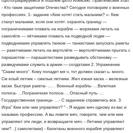
сфотографируемся и пошлем фото Алексею. Практический этап.
- Кто такие защитники Отечества? Сегодня поговорим о военных
профессиях. 1- задание «Кем хотят стать мальчики? »- Кем
станут мальчики, если они хотят: охранять границу —
пограничниками плавать на корабле — моряками летать на
самолёте — лётчиками плавать на подводной лодке —
подводниками управлять танком — танкистами запускать ракеты
— ракетчиками летать на вертолёте — вертолётчиками прыгать с
парашютом — парашютистами разведывать обстановку —
разведчиками служить в армии — солдатами 2. Упражнение
“Скажи много”. Кому попадет мя ч, тот должен сказат ь- много.
См елый летчик – смелые летчики. Жел езная каска – железные
каски. Быстрая ракета- …. . Военный корабль- …Взлетная
полоса- …Пограничная полоса- …Опасный путь- …
Государственная граница- …- С заданием справились все. 3.
Игра" Кем или чем управляют? " - Я кидаю мяч одному из вас и
называю профессию. А вы ловите мяч, говорите, чем или кем
управляют эти люди, и возвращаете мяч. - Летчики управляют
чем? . ( самолетами) - Капитаны военного корабля управляют