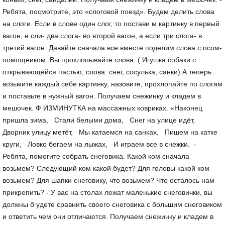
Ребята, посмотрите, это «слоговой поезд». Будем делить слова
на слоги. Если в слове один слог, то постави м картинку в первый
вагон, е сли- два слога- во второй вагон, а если три слога- в
третий вагон. Давайте сначала все вместе поделим слова с псом-
помощником. Вы прохлопывайте слова. ( Игушка собаки с
открывающейся пастью; слова: снег, сосулька, санки) А теперь
возьмите каждый себе картинку, назовите, прохлопайте по слогам
и поставьте в нужный вагон. Получаем снежинку и кладем в
мешочек. Ф ИЗМИНУТКА на массажных ковриках. «Наконец
пришла зима, Стали белыми дома, Снег на улице идёт,
Дворник улицу метёт, Мы катаемся на санках, Пишем на катке
круги, Ловко бегаем на лыжах, И играем все в снежки. -
Ребята, помогите собрать снеговика. Какой ком сначала
возьмем? Следующий ком какой будет? Для головы какой ком
возьмем? Для шапки снеговику, что возьмем? Что осталось нам
прикрепить? - У вас на столах лежат маленькие снеговички, вы
должны б удете сравнить своего снеговика с большим снеговиком
и ответить чем они отличаются. Получаем снежинку и кладем в