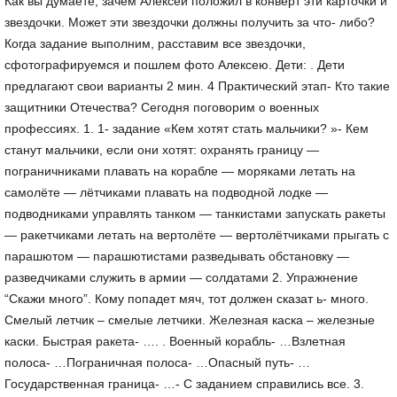
Как вы думаете, зачем Алексей положил в конверт эти карточки и
звездочки. Может эти звездочки должны получить за что- либо?
Когда задание выполним, расставим все звездочки,
сфотографируемся и пошлем фото Алексею. Дети: . Дети
предлагают свои варианты 2 мин. 4 Практический этап- Кто такие
защитники Отечества? Сегодня поговорим о военных
профессиях. 1. 1- задание «Кем хотят стать мальчики? »- Кем
станут мальчики, если они хотят: охранять границу —
пограничниками плавать на корабле — моряками летать на
самолёте — лётчиками плавать на подводной лодке —
подводниками управлять танком — танкистами запускать ракеты
— ракетчиками летать на вертолёте — вертолётчиками прыгать с
парашютом — парашютистами разведывать обстановку —
разведчиками служить в армии — солдатами 2. Упражнение
“Скажи много”. Кому попадет мяч, тот должен сказат ь- много.
Смелый летчик – смелые летчики. Железная каска – железные
каски. Быстрая ракета- …. . Военный корабль- …Взлетная
полоса- …Пограничная полоса- …Опасный путь- …
Государственная граница- …- С заданием справились все. 3.