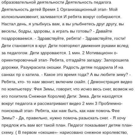
образовательной деятельности Деятельность педагога
Деятельность детей Время 1 Организационный этап- Мой
колокольчикзвенит, заливается И ребята вокруг собираются.
Настал день, я улыбнусь вам, а вы улыбнетесь друг другу, вы
веселы, бодры, здоровы, а играть вы готовы? - Давайте
поздороваемся. - Здравствуйте, ребята! - Здравствуйте, гости!
Дети становятся в круг. Дети повторяют движения руками вслед
за педагогом. Дети здороваются. 1 мин. 2 Мотивационн о-
ориентировочный этап- Ребята, отгадайте загадку: Запорошила
дорожки, Разукрасила окошки. Радость детям подарила И на
санках пр о катила. - Какое это время года? А вы любите зиму? -
Ребята, кто- то нам звонит, включим скайп. ( Демонстрация видео
по компьютеру: Фея Зимы, говорит, что исчез весь снег, возмож но
его похитила Снежная Королев) Дети: Зима. Дети находятся
вокруг педагога и рассматривают видео 2 мин 3 Проблемно-
поисковый этап- Ребята, как нам быть, как нам помочь Фее
Зимы? - Да, правильно, нужно помочь разыскать снег. - Я хочу
предлож ить вам вот такой план. Педагог показывает детям план-
схему. ( В первом «окошке»- нарисовано снежное королевство,