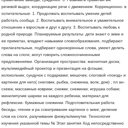
речевой выдох, координацию речи с движением. Коррекционно- в
оспитательные: 1. Продолжать воспитывать умение детей
работать сообща. 2. Воспитывать внимательное и уважительное
отношение к взрослым и друг к другу. 3. Воспитывать любовь к
родной природе. Планируемые результаты: дети знают о зиме и
ее приметах, владеют навыками словообразования, подбирают
прилагательные, подбирают однокоренные слова, умеют делить
слова на слоги, могут говорить сложносочиненными
предложениями. Организация пространства: магнитная доска;
мультимедийный проектор и презентация на флэшке;
колокольчик; сундучок с подарками; мешочек; слоговой «поезд» и
картинки для него( снеговик, рыбка, снежинка, волк, дом) ; пл ан-
схема; массажные коврики; снежки; снежинки; игрушка собаки;
минилипучие шарики на каждого ребенка; материал для
рефлексии- бумажные снежинки. Подготовительная работа:
беседы, чтение и ра ссматривание картинок о зиме; деление
слов на слоги, разучивание физкультминутки. Технология
изучения указанной темы № Этап занятия Ход непосредственно