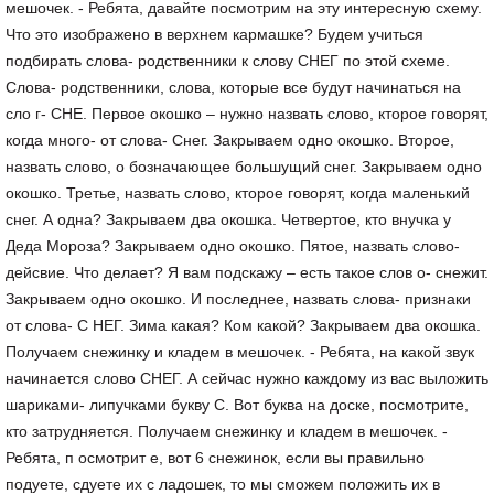
мешочек. - Ребята, давайте посмотрим на эту интересную схему.
Что это изображено в верхнем кармашке? Будем учиться
подбирать слова- родственники к слову СНЕГ по этой схеме.
Слова- родственники, слова, которые все будут начинаться на
сло г- СНЕ. Первое окошко – нужно назвать слово, кторое говорят,
когда много- от слова- Снег. Закрываем одно окошко. Второе,
назвать слово, о бозначающее большущий снег. Закрываем одно
окошко. Третье, назвать слово, кторое говорят, когда маленький
снег. А одна? Закрываем два окошка. Четвертое, кто внучка у
Деда Мороза? Закрываем одно окошко. Пятое, назвать слово-
дейсвие. Что делает? Я вам подскажу – есть такое слов о- снежит.
Закрываем одно окошко. И последнее, назвать слова- признаки
от слова- С НЕГ. Зима какая? Ком какой? Закрываем два окошка.
Получаем снежинку и кладем в мешочек. - Ребята, на какой звук
начинается слово СНЕГ. А сейчас нужно каждому из вас выложить
шариками- липучками букву С. Вот буква на доске, посмотрите,
кто затрудняется. Получаем снежинку и кладем в мешочек. -
Ребята, п осмотрит е, вот 6 снежинок, если вы правильно
подуете, сдуете их с ладошек, то мы сможем положить их в