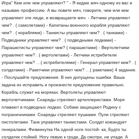
Игра" Кем или чем управляют? " - Я кидаю мяч одному из вас и
называю профессию. А вы ловите мяч, говорите, чем или кем
управляют эти люди, и возвращаете мяч. - Летчики управляют
чем? . ( самолетами) - Капитаны военного корабля управляют
чем? . ( кораблями) - Танкисты управляют чем? . ( танками) -
Подводники управляют чем? . ( подводными лодками) -
Парашютисты управляют чем? ( парашютами) - Вертолетчики
управляют чем? . ( вертолетами) - Летчики истребители
управляют чем? …( истребителями) - Генерал управляет кем? . (
солдатами) - Ракетчики управляют чем? …( ракетами) 4 задание.
- Послушайте предложения. В них допущены ошибки. Ваша
задача их исправить и произнести предложение правильно.
Корабль служат на моряках. Вертолеты управляют
вертолетчиками. Снаряды стреляют артиллеристами. Моря
плавают в подводных лодках. Собаки защищают Родину с
пограничниками. Снаряды стреляют пушками. Пули стреляют
пистолетами. Танк управляет танкистами. Солдат командует
генералами. Физминутка На одной ноге постой- ка, Будто ты
солдатик стойкий. Ногу левую к груди, Да смотри, не упади. А