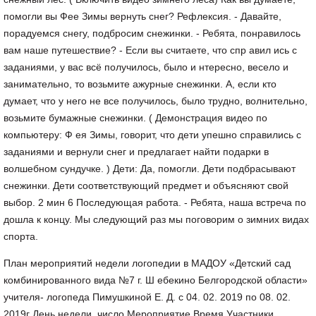
помогли вы Фее Зимы вернуть снег? Рефлексия. - Давайте,
порадуемся снегу, подбросим снежинки. - Ребята, понравилось
вам наше путешествие? - Если вы считаете, что спр авил ись с
заданиями, у вас всё получилось, было и нтересно, весело и
занимательно, то возьмите ажурные снежинки. А, если кто
думает, что у него не все получилось, было трудно, волнительно,
возьмите бумажные снежинки. ( Демонстрация видео по
компьютеру: Ф ея Зимы, говорит, что дети упешно справились с
заданиями и вернули снег и предлагает найти подарки в
волшебном сундучке. ) Дети: Да, помогли. Дети подбрасывают
снежинки. Дети соответствующий предмет и объясняют свой
выбор. 2 мин 6 Последующая работа. - Ребята, наша встреча по
дошла к концу. Мы следующий раз мы поговорим о зимних видах
спорта.
План мероприятий недели логопедии в МАДОУ «Детский сад
комбинированного вида №7 г. Ш ебекино Белгородской области»
учителя- логопеда Пимушкиной Е. Д. с 04. 02. 2019 по 08. 02.
2019г День недели, число Мероприятие Время Участники