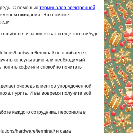
чередь. С помощью
терминалов электронной
ременем ожидания. Это поможет
реди.
то ошибётся и запишет вас и ещё кого-нибудь
utions/hardware/terminal/ не ошибается
получить консультацию или необходимый
ь попить кофе или спокойно почитать
ко делает очередь клиентов упорядоченной,
е похалтурить. И вы вовремя получите всё
боте каждого сотрудника, персонала в
tions/hardware/terminal/ и сама