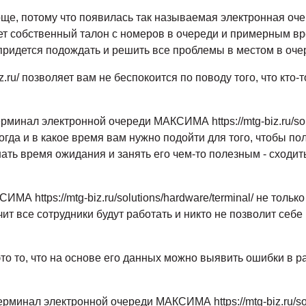
още, потому что появилась так называемая электронная о
ет собственный талон с номеров в очереди и примерным в
придется подождать и решить все проблемы в местом в оче
z.ru/ позволяет вам не беспокоится по поводу того, что кто-
ерминал электронной очереди МАКСИМА https://mtg-biz.ru/sol
 когда и в какое время вам нужно подойти для того, чтобы 
нать время ожидания и занять его чем-то полезным - сходит
МА https://mtg-biz.ru/solutions/hardware/terminal/ не толь
чит все сотрудники будут работать и никто не позволит себ
о то, что на основе его данных можно выявить ошибки в ра
рминал электронной очереди МАКСИМА https://mtg-biz.ru/solu