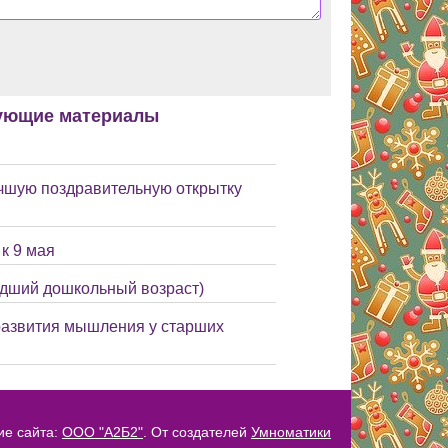
ующие материалы
учшую поздравительную открытку
к 9 мая
адший дошкольный возраст)
развития мышления у старших
ие сайта:
ООО "А2Б2"
. От создателей
Умноматики