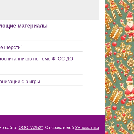
ующие материалы
ие шерсти"
 воспитанников по теме ФГОС ДО
анизации с-р игры
ие сайта:
ООО "А2Б2"
. От создателей
Умноматики