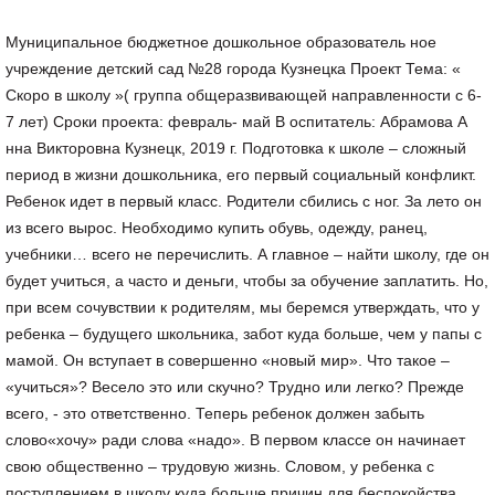
Муниципальное бюджетное дошкольное образователь ное учреждение детский сад №28 города Кузнецка Проект Тема: « Скоро в школу »( группа общеразвивающей направленности с 6- 7 лет) Сроки проекта: февраль- май В оспитатель: Абрамова А нна Викторовна Кузнецк, 2019 г. Подготовка к школе – сложный период в жизни дошкольника, его первый социальный конфликт. Ребенок идет в первый класс. Родители сбились с ног. За лето он из всего вырос. Необходимо купить обувь, одежду, ранец, учебники… всего не перечислить. А главное – найти школу, где он будет учиться, а часто и деньги, чтобы за обучение заплатить. Но, при всем сочувствии к родителям, мы беремся утверждать, что у ребенка – будущего школьника, забот куда больше, чем у папы с мамой. Он вступает в совершенно «новый мир». Что такое – «учиться»? Весело это или скучно? Трудно или легко? Прежде всего, - это ответственно. Теперь ребенок должен забыть слово«хочу» ради слова «надо». В первом классе он начинает свою общественно – трудовую жизнь. Словом, у ребенка с поступлением в школу куда больше причин для беспокойства, чем у родителей. Поступление в школу и начальный период обучения вызывают перестройку образа жизни и деятельности ребенка. Маленький человек находится в состоянии ожидания: предстоит что- то очень значительное и притягательное, но пока еще неопределенное. Весь уклад жизни ребенка меняется радикально. Вот основные проблемы, с которыми ему приходится встретиться в школе: - смена режима сна и питания; - смена воздушного режима: необходимость пребывания в помещении в течение более длительного времени, чем в детском саду; - увеличение времени, проводимого без активного движения, сидя за столом; - непривычно высокий уровень шума и «толчея» на перемене, предназначенной для отдыха( часть детей предпочитает вообще не покидать класс в это время) ; - смена стиля общения с взрослыми: учитель зачастую не ориентирован на опеку, заботу и защиту, на установление индивидуальных личных контактов, и ребенок может чувствовать себя на новом месте на первых порах беспомощным и одиноким; - необходимость полного самообслуживания в одевании и раздевании, еде, пользовании туалетом, в ситуации, когда за соблюдением гигиенических навыков вполне может никто не следить. Необходим полный самоконтроль; - необходимость организовывать свое рабочее место на парте, собрать и достать пособия и учебники из портфеля и аккуратно уложить их обратно «в сжатые сроки»; - необходимость правильно реагировать на условные сигналы – звонок на урок и на перемену– и подчинять свое поведение им, а также правилам поведения на уроке – сдерживать и произвольно контролировать двигательную, речевую и эмоциональную реакции; - коллектив из 25 – 30 незнакомых сверстников; необходимость установления контактов с ними; - возможный неуспех в деятельности; - увеличение объема интеллектуальной нагрузки. Переход в школу – качественно новый этап в его развитии. Этот этап связан с изменением«социальной ситуации развития», с личностными новообразованиями, которые Л. С. Выготский назвал«кризисом 7 лет». Наступает период «адаптации» к школе, который занимает от 1 до 3 месяцев, а иногда – до полугода. Адаптация – естественный процесс при смене ситуации развития. Л. С. Выготский: «…. . смена социальной ситуации развития в жизни и психическом развитии ребенка». Все жизненные ситуации, связанные с поступлением в школу, и их переживания требуют от ребенка пересмотра созданной им картины мира, а иногда ее серьезной корректировки. Главное, что необходимо ребенку, - положительная мотивация к учению. Большинство будущих первоклассников хочет идти в школу, но у них складывается определенное представление, которое можно сформулировать приблизительно так: настоящий школьник – это счастливый обладатель портфеля и школьной формы, старательный исполнитель школьных правил, он слушает учителя, поднимает руку и получает оценки. Причем, «оценка» и «пятерка» для будущего первоклассника почти одно и то же. Ребенок уверен, что будет хорошим учеником, так как видел, что мама купила для него все необходимое к школе. В таких детских надеждах таится большая опасность: ребенок воспринимает школу как очередную игру, которая может оказаться совсем не такой привлекательной, если не превратится со временем в учебное сотрудничество с учителем и сверстниками. Отношение ребенка к школе формируется до того, как он в нее пойдет. И здесь важную роль играет информация о школе и способ ее подачи со стороны родителей и воспитателей детского сада. Многие родители стараются создать эмоционально привлекательный образ школы: «Ты у нас отличником будешь», «У тебя появятся новые друзья», «Учителя любят таких умненьких, как ты». Взрослые полагают, что тем самым они прививают ребенку заинтересованное отношение к школе. В действительности же ребенок, настроенный на радостную увлекательную деятельность, испытав даже незначительные, негативные эмоции( обиду, ревность, зависть, досаду) , может надолго потерять интерес к учебе. Причин для подобных эмоций школа предоставляет предостаточно: неудачи на фоне кажущейся всеобщей успешности, трудности в поиске друзей среди одноклассников, расхождение оценки учителя и привычной родительской похвалы и др. Иногда родители и воспитатели используют образ школы как устрашение, не задумываясь о последствиях: «За такое поведение тебя в школе сразу в хулиганы запишут! », «Ты же двух слов связать не можешь. Как ты на уроках будешь отвечать? ». Такие напутствия вряд ли воодушевят детей. Стараясь быть объективными при оценке их успехов, взрослые не скупятся на критические замечания и, в конце концов, добиваются того, что ребенок вообще не предпринимает никаких попыток преодолеть трудности, реагируя слезами на неудачи. Можно понять его боязнь и тревогу, связанные с предстоящим обучением в школе. Таким образом, ни однозначно позитивный, ни однозначно негативный образ школы не принесет пользы. Важно настроить ребенка на ежедневный труд и внушать ему: «Ты сможешь все, если немного постараешься». В настоящее время школа решает сложные задачи образования и воспитания подрастающего поколения. Успехи школьного обучения в немалой степени зависят от уровня подготовленности ребенка в дошкольные годы. В психолого–педагогических исследованиях рассматриваются вопросы специальной и общей психологической готовности ребенка к школе. По мнению ученых, одной из сторон психологической готовности является личностная готовность дошкольника к предстоящему обучению, которая выражается в мотивах учения, в отношении детей к школе, к учителю, к предстоящим школьным обязанностям и положению школьника, в способности сознательно управлять своим поведением. Однако высокий уровень интеллектуального развития детей не всегда совпадает с их личностной готовностью к школе, у детей не сформировано положительное отношение к новому образу жизни, предстоящим изменениям условий, правил, требований, что является показателем отношения к школе. Это несоответствие отмечают и учителя школ. В изученной литературе интересующая нас проблема представлена недостаточно. Ряд авторов подчеркивает необходимость воспитания положительного отношения к школе, как условие успешного обучения в дальнейшем. Да и практика сегодня нацелена в основном на интеллектуальную подготовку детей к школе и мало внимания уделяет формированию «внутренней позиции школьника». Анализ педагогического наследия показал, что во все времена педагоги высказывали мысли о подготовке к школьному обучению. Она должна заключаться в правильной организации жизни детей, своевременном развитии их способностей, а также пробуждения интереса к школе и учению. ( Я. А. Коменский, Дж. Локк, Ж. Ж. Руссо, И. Г. Песталоцци, Н. А. Добролюбов, К. Д. Ушинский, А. С. Симонович, Е. И. Водовозова, А. С. Макаренко) В современной отечественной психологии проблема готовности к школьному обучению изучалась в различных направлениях. Исследованием данной проблемы занимались А. В. Запорожец, А. А. Венгер, Ф. А. Сохин, Л. Е. Журова, Т. В. Тарунтаева, М. И. Лисина, Л. И. Божович, Т. А. Репина, Р. Б. Стеркина, Т. В. Антонова и др. Психологи выделяют общую и специальную готовность как два больших блока, составляющих готовность детей к школе. К общей готовности относятся физическая, личностная( отношения с окружающими людьми, взаимоотношения со сверстниками, отношение ребенка к самому себе) и интеллектуальная. К специальной – подготовка к усвоению предметов курса начальной школы, общее развитие, подготовка к чтению, письму. ( Е. А. Журова, Л. Н. Невская, Н. В. Дурова) В определении готовности ребенка 6 – 7 лет к школьному обучению необходимо учитывать так называемую «школьную зрелость»( С. М. Громбах, М. В. Антропова, О. А. Лосева и др. ) , то есть тот уровень морфологического и функционального развития, который позволяет заключить, что требования систематического обучения, разного рода нагрузки, режим школьной жизни не будут чрезмерно обременительны для ребенка и не ухудшат его здоровье. Особое значение в личностной готовности ребенка к школе имеет мотивационный план, то есть«внутренняя позиция школьника». Внутренняя позиция – это совокупность всех отношений нашего ребенка к действительности, сложившаяся в определенную систему. Она формируется в процессе жизни и воспитания. Аналитический обзор литературы позволил определить содержание и структуру понятия положительного отношения к школе, которое включает в себя: - наличие четких представлений о школе и формах школьного поведения; - заинтересованное отношение к учению и учебной деятельности; - наличие социальных мотивов и умение подчиняться школьным требованиям, что в конечном итоге формирует школьную позицию. Таким образом, теоретический анализ литературы и данные практики убедили нас в проведении целенаправленной работы по воспитанию положительного отношения к школе у детей подготовительной группы. Воспитание положительного отношения к школе у детей будет наиболее эффективным при соблюдении следующих условий: Включения в целостный педагогический процесс разнообразных форм и методов работы по ознакомлению детей со школой