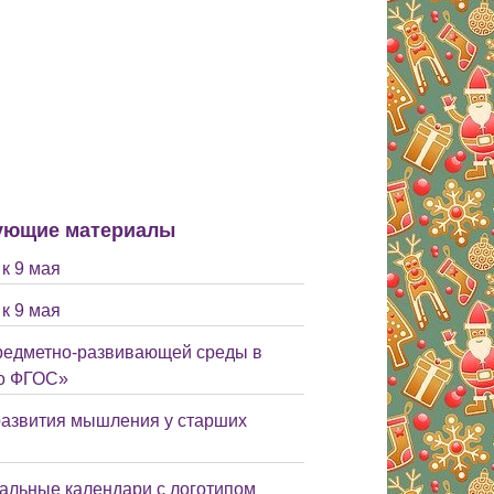
ующие материалы
к 9 мая
к 9 мая
редметно-развивающей среды в
по ФГОС»
развития мышления у старших
тальные календари с логотипом