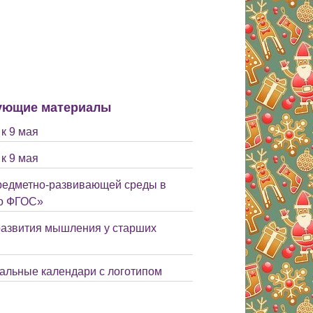
ующие материалы
к 9 мая
к 9 мая
редметно-развивающей среды в
по ФГОС»
развития мышления у старших
тальные календари с логотипом