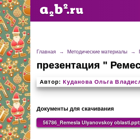
Главная
→
Методические материалы
→
презентация " Реме
Автор:
Куданова Ольга Владис
Документы для скачивания
56786_Remesla Ulyanovskoy oblasti.ppt