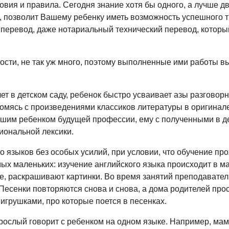
овия и правила. Сегодня знание хотя бы одного, а лучше д
 позволит Вашему ребенку иметь возможность успешного тр
перевод, даже нотариальный технический перевод, которы
ности, не так уж много, поэтому выполненные ими работы 
ет в детском саду, ребенок быстро усваивает азы разговор
комясь с произведениями классиков литературы в оригинале
шим ребенком будущей профессии, ему с полученными в де
иональной лексики.
 языков без особых усилий, при условии, что обучение пр
х маленьких: изучение английского языка происходит в ма
е, раскрашивают картинки. Во время занятий преподаватель
Песенки повторяются снова и снова, а дома родителей прос
 игрушками, про которые поется в песенках.
ослый говорит с ребенком на одном языке. Например, мама