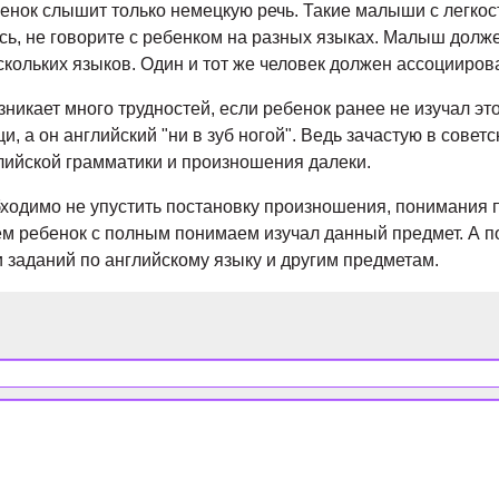
ебенок слышит только немецкую речь. Такие малыши с легко
сь, не говорите с ребенком на разных языках. Малыш долже
нескольких языков. Один и тот же человек должен ассоциир
зникает много трудностей, если ребенок ранее не изучал эт
, а он английский "ни в зуб ногой". Ведь зачастую в совет
глийской грамматики и произношения далеки.
бходимо не упустить постановку произношения, понимания
ем ребенок с полным понимаем изучал данный предмет. А по
 заданий по английскому языку и другим предметам.