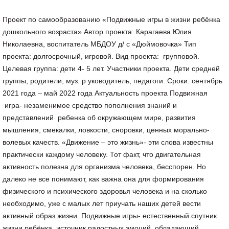
Проект по самообразованию «Подвижные игры в жизни ребёнка
дошкольного возраста» Автор проекта: Карагаева Юлия
Николаевна, воспитатель МБДОУ д/ с «Дюймовочка» Тип
проекта: долгосрочный, игровой. Вид проекта: групповой.
Целевая группа: дети 4- 5 лет. Участники проекта. Дети средней
группы, родители, муз. р уководитель, педагоги. Сроки: сентябрь
2021 года – май 2022 года Актуальность проекта Подвижная
игра- незаменимое средство пополнения знаний и
представлений ребенка об окружающем мире, развития
мышления, смекалки, ловкости, сноровки, ценных морально-
волевых качеств. «Движение – это жизнь»- эти слова известны
практически каждому человеку. Тот факт, что двигательная
активность полезна для организма человека, бесспорен. Но
далеко не все понимают, как важна она для формирования
физического и психического здоровья человека и на сколько
необходимо, уже с малых лет приучать наших детей вести
активный образ жизни. Подвижные игры- естественный спутник
жизни ребёнка, источник радостных эмоций, обладающий