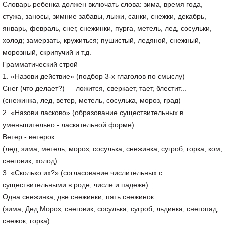
Словарь ребенка должен включать слова: зима, время года,
стужа, заносы, зимние забавы, лыжи, санки, снежки, декабрь,
январь, февраль, снег, снежинки, пурга, метель, лед, сосульки,
холод; замерзать, кружиться; пушистый, ледяной, снежный,
морозный, скрипучий и т.д.
Грамматический строй
1. «Назови действие» (подбор 3-х глаголов по смыслу)
Снег (что делает?) — ложится, сверкает, тает, блестит...
(снежинка, лед, ветер, метель, сосулька, мороз, град)
2. «Назови ласково» (образование существительных в
уменьшительно - ласкательной форме)
Ветер - ветерок
(лед, зима, метель, мороз, сосулька, снежинка, сугроб, горка, ком,
снеговик, холод)
3. «Сколько их?» (согласование числительных с
существительными в роде, числе и падеже):
Одна снежинка, две снежинки, пять снежинок.
(зима, Дед Мороз, снеговик, сосулька, сугроб, льдинка, снегопад,
снежок, горка)