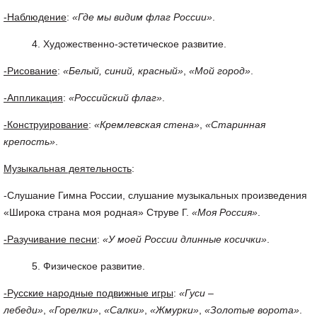
-Наблюдение
:
«Где мы видим флаг России»
.
Художественно-эстетическое развитие.
-Рисование
:
«Белый, синий, красный»
,
«Мой город»
.
-Аппликация
:
«Российский флаг»
.
-Конструирование
:
«Кремлевская стена»
,
«Старинная
крепость»
.
Музыкальная деятельность
:
-Слушание Гимна России, слушание музыкальных произведения
«Широка страна моя родная» Струве Г.
«Моя Россия»
.
-Разучивание песни
:
«У моей России длинные косички»
.
Физическое развитие.
-Русские народные подвижные игры
:
«Гуси –
лебеди»
,
«Горелки»
,
«Салки»
,
«Жмурки»
,
«Золотые ворота»
.