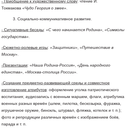
- Приобщение к художественному слову
: чтение И.
Токмакова
«Чудо Георгия о змее»
.
Социально-коммуникативное развитие.
- Ситуативные беседы
:
«С чего начинается Родина»
,
«Символы
государства»
.
-Сюжетно-ролевые игры
:
«Защитники»
,
«Путешествие в
Москву»
.
-Презентации
:
«Наша Родина-Россия»
,
«День народного
единства»
,
«Москва-столица России»
.
-Создание предметно-развивающей среды и совместное
изготовление атрибутов
: оформление уголка патриотического
воспитания; аудиозапись с военным маршем, флаги, атрибутика
военных разных времён (шлем, пилотка, бескозырка, фуражка,
игрушечное оружие, бинокль, штурвал, фляжка, котелок и т. п.);
фото и репродукции различных времён с изображением боёв,
парада и т. п.