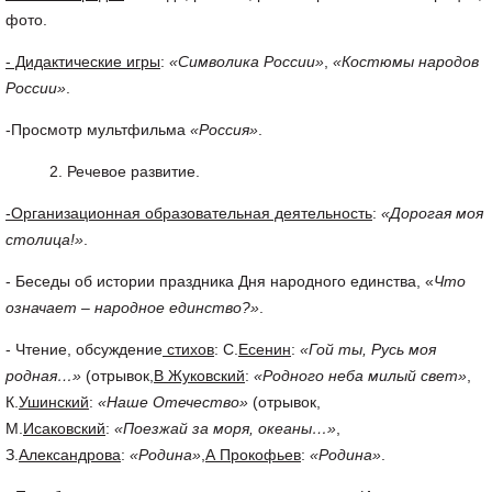
фото.
- Дидактические игры
:
«Символика России»
,
«Костюмы народов
России»
.
-Просмотр мультфильма
«Россия»
.
Речевое развитие.
-Организационная образовательная деятельность
:
«Дорогая моя
столица!»
.
- Беседы об истории праздника Дня народного единства, «
Что
означает – народное единство?»
.
- Чтение, обсуждение
стихов
: С.
Есенин
:
«Гой ты, Русь моя
родная…»
(отрывок,
В Жуковский
:
«Родного неба милый свет»
,
К.
Ушинский
:
«Наше Отечество»
(отрывок,
М.
Исаковский
:
«Поезжай за моря, океаны…»
,
З.
Александрова
:
«Родина»
,
А Прокофьев
:
«Родина»
.