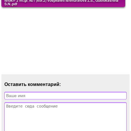
istoki» 2 ml.gr. №1 (kor.2) vospitateli Ishmuratova Z.S., Gustokashina
S.N..pdf
Оставить комментарий: