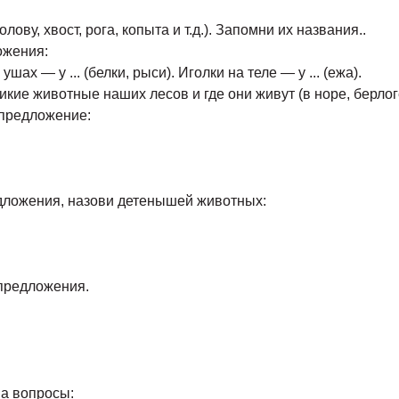
ову, хвост, рога, копыта и т.д.). Запомни их названия..
ожения:
 ушах — у ... (белки, рыси). Иголки на теле — у ... (ежа).
икие животные наших лесов и где они живут (в норе, берлоге, 
 предложение:
редложения, назови детенышей животных:
 предложения.
на вопросы: