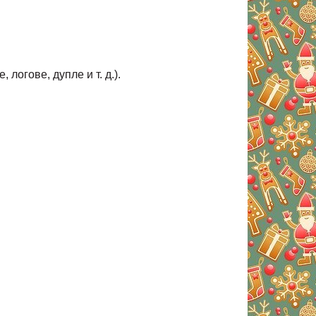
логове, дупле и т. д.).