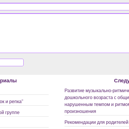
ериалы
След
Развитие музыкально-ритмиче
дошкольного возраста с общи
к и репка"
нарушенным темпом и ритмом
произношения
ой группе
Рекомендации для родителей 