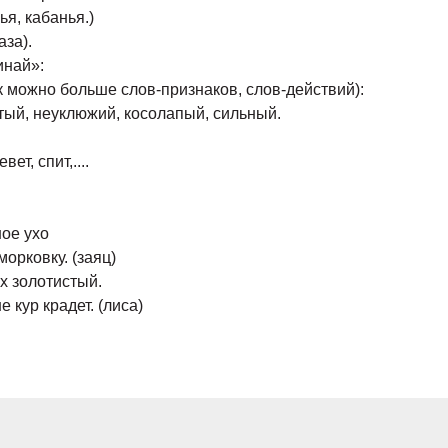
ья, кабанья.)
аза).
инай»:
к можно больше слов-признаков, слов-действий):
тый, неуклюжий, косолапый, сильный.
т, спит,....
ное ухо
морковку. (заяц)
х золотистый.
е кур крадет. (лиса)