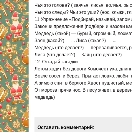
Чья это голова? ( заячья, лисья, волчья, рыс
Чьи это следы? Чьи это уши? (нос, клыки, гл
11 Упражнение «Подбирай, называй, запом
Закончи предложения (подбери и назови ка
Медведь (какой) — бурый, огромный, лохма
Заяц (какой?) — ... Лиса (какая?) — ....
Медведь (что делает?) — переваливается, реве
Лиса (что делает?).... Заяц (что делает?)....
12. Отгадай загадки:
Летом ходит без дороги Комочек пуха, длин
Возле сосен и берез, Прыгает ловко, любит 
А зимою спит в берлоге Хвост пушистый, ме
От мороза пряча нос. В лесу живет, в деревн
медведь)
Оставить комментарий: