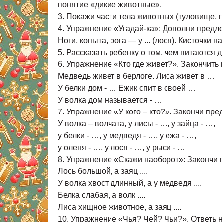
понятие «дикие животные».
3. Покажи части тела животных (туловище, гол
4. Упражнение «Угадай-ка»: Дополни предл
Ноги, копыта, рога — у ... (лося). Кисточки на
5. Рассказать ребенку о том, чем питаются д
6. Упражнение «Кто где живет?». Закончить
Медведь живет в берлоге. Лиса живет в …
У белки дом - … Ежик спит в своей …
У волка дом называется - …
7. Упражнение «У кого – кто?». Закончи п
У волка – волчата, у лисы - …, у зайца - …,
у белки - …, у медведя - …, у ежа - …,
у оленя - …, у лося - …, у рыси - …
8. Упражнение «Скажи наоборот»: Закончи
Лось большой, а заяц ....
У волка хвост длинный, а у медведя ....
Белка слабая, а волк ....
Лиса хищное животное, а заяц ....
10. Упражнение «Чья? Чей? Чьи?». Ответь 