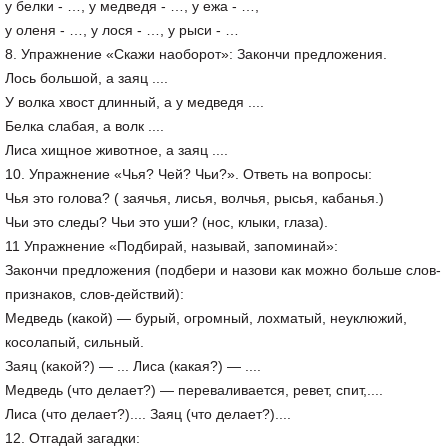
у белки - …, у медведя - …, у ежа - …,
у оленя - …, у лося - …, у рыси - …
8. Упражнение «Скажи наоборот»: Закончи предложения.
Лось большой, а заяц ....
У волка хвост длинный, а у медведя ....
Белка слабая, а волк ....
Лиса хищное животное, а заяц ....
10. Упражнение «Чья? Чей? Чьи?». Ответь на вопросы:
Чья это голова? ( заячья, лисья, волчья, рысья, кабанья.)
Чьи это следы? Чьи это уши? (нос, клыки, глаза).
11 Упражнение «Подбирай, называй, запоминай»:
Закончи предложения (подбери и назови как можно больше слов-
признаков, слов-действий):
Медведь (какой) — бурый, огромный, лохматый, неуклюжий,
косолапый, сильный.
Заяц (какой?) — ... Лиса (какая?) — ....
Медведь (что делает?) — переваливается, ревет, спит,....
Лиса (что делает?).... Заяц (что делает?)....
12. Отгадай загадки: