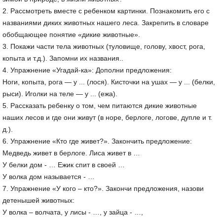
2. Рассмотреть вместе с ребенком картинки. Познакомить его с
названиями диких животных нашего леса. Закрепить в словаре
обобщающее понятие «дикие животные».
3. Покажи части тела животных (туловище, голову, хвост, рога,
копыта и т.д.). Запомни их названия..
4. Упражнение «Угадай-ка»: Дополни предложения:
Ноги, копыта, рога — у ... (лося). Кисточки на ушах — у ... (белки,
рыси). Иголки на теле — у ... (ежа).
5. Рассказать ребенку о том, чем питаются дикие животные
наших лесов и где они живут (в норе, берлоге, логове, дупле и т.
д.).
6. Упражнение «Кто где живет?». Закончить предложение:
Медведь живет в берлоге. Лиса живет в …
У белки дом - … Ежик спит в своей …
У волка дом называется - …
7. Упражнение «У кого – кто?». Закончи предложения, назови
детенышей животных:
У волка – волчата, у лисы - …, у зайца - …,