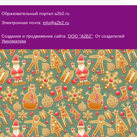
Образовательный портал a2b2.ru
Электронная почта:
info@a2b2.ru
Создание и продвижение сайта:
ООО "А2Б2"
. От создателей
Умноматики