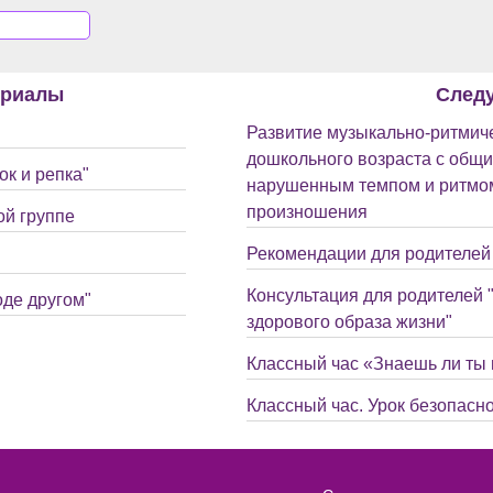
ериалы
След
Развитие музыкально-ритмиче
дошкольного возраста с общи
к и репка"
нарушенным темпом и ритмом
произношения
ой группе
Рекомендации для родителей 
Консультация для родителей
оде другом"
здорового образа жизни"
Классный час «Знаешь ли ты
Классный час. Урок безопасно