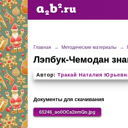
Главная
→
Методические материалы
→
Лэпбук-Чемодан зн
Автор:
Тракай Наталия Юрьевн
Документы для скачивания
65246_ao0OCa2emQo.jpg