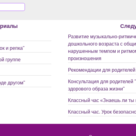
ериалы
След
Развитие музыкально-ритмиче
дошкольного возраста с общи
к и репка"
нарушенным темпом и ритмом
произношения
ой группе
Рекомендации для родителей 
Консультация для родителей
оде другом"
здорового образа жизни"
Классный час «Знаешь ли ты
Классный час. Урок безопасно