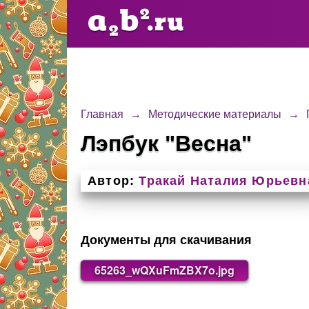
Главная
→
Методические материалы
→
Лэпбук "Весна"
Автор:
Тракай Наталия Юрьевн
Документы для скачивания
65263_wQXuFmZBX7o.jpg