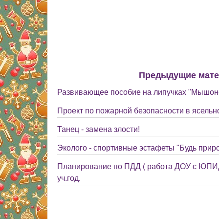
Предыдущие мат
Развивающее пособие на липучках "Мышоно
Проект по пожарной безопасности в ясельн
Танец - замена злости!
Эколого - спортивные эстафеты "Будь прир
Планирование по ПДД ( работа ДОУ с ЮПИД
уч.год.