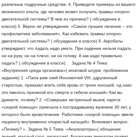
различные подручные средства. 4. Приведите примеры из вашего
жизненного опыта, где человек может получить травмы опорно-
двигательной системы? В чем их причина? ( обсуждение в
классе) 5. Верно ли утверждение: «Самое лучшее лечение – это
профилактика заболевания». Как избежать травмы опорно-
двигательной системы? ( обсуждение в классе) 6. Акробаты
утверждают, что падать надо уметь. При падении нельзя падать
ни на руку, ни на плечо, ни на голову. А как надо правильно
падать? ( обсуждение в классе) . Задача № 4 Тема:
«Внутренняя среда организма»( мозговой штурм, проблемное
задание) 1. «Папа рим ский Иннокентий VIII, удрученный
старостью, приказал влить себе кровь от троих юношей, од нако
это явилось причиной его смерти и гибели юношей» Как вы
думаете, почему? 2. «Совершая экстренный вызов, карета
«скорой помощи» приехала к пострадавшему мужчине 30 лет, у
которого было кровотечение. Работники «скорой помощи» ввели
пациенту внутривенно хлористый кальций». Возникает вопрос:
«Почему? ». Задача № 5 Тема: «Анализаторы»( обощение
знаний, круглый стол, дискуссия) Бухарским эмиратом правит