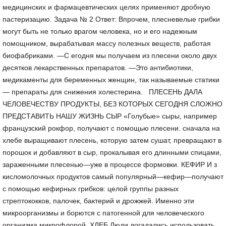
медицинских и фармацевтических целях применяют дробную
пастеризацию. Задача № 2 Ответ: Впрочем, плесневелые грибки
могут быть не только врагом человека, но и его надежным
помощником, вырабатывая массу полезных веществ, работая
биофабриками. —С егодня мы получаем из плесени около двух
десятков лекарственных препаратов. —Это антибиотики,
медикаменты для беременных женщин, так называемые статики
— препараты для снижения холестерина. ПЛЕСЕНЬ ДАЛА
ЧЕЛОВЕЧЕСТВУ ПРОДУКТЫ, БЕЗ КОТОРЫХ СЕГОДНЯ СЛОЖНО
ПРЕДСТАВИТЬ НАШУ ЖИЗНЬ СЫР «Голубые» сыры, например
французский рокфор, получают с помощью плесени. сначала на
хлебе выращивают плесень, которую затем сушат, превращают в
порошок и добавляют в сыр, прокалывая его длинными спицами,
зараженными плесенью—уже в процессе формовки. КЕФИР И з
кисломолочных продуктов самый популярный—кефир—получают
с помощью кефирных грибков: целой группы разных
стрептококков, палочек, бактерий и дрожжей. Именно эти
микроорганизмы и борются с патогенной для человеческого
организма микрофлорой. ХЛЕБ Люди догадались использовать