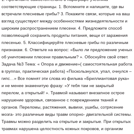
соответствующие страницы. 1. Вспомните и напишите, где вы
встречали плесневые грибы? 3. Покажите связи, которые на ваш
взгляд существуют между особенностями жизнедеятельности и
широким распространением плесени. 4. Предложите способ
позволяющий сохранить продукты питания, вещи от заражения
плесенью. 5. Классифицируйте плесневые грибы по различным
признакам. 6. Ответьте на вопрос: «Было ли предложение ученых
об уничтожении плесени правильным? ». Обоснуйте свой ответ.
Задача №3 Тема: « Опора и движение»( самостоятельная работа
в группах, практическая работа) «Поскользнулся, упал, очнулся –
гипс…» Все помнят эти слова из фильма «Бриллиантовая рука»
и не менее знаменитую фразу: «У тебя там не закрытый
перелом, а открытый! ». Травмой называют внезапное острое
нарушение здоровья, связанное с повреждением тканей и
органов. Переломы, растяжения, вывихи, ушибы, сотрясение
мозга- это различные виды травм опорно- двигательной системы.
Травмы можно разделить на открытые и закрытые. При открытых
травмах нарушена целостность кожных покровов, и организм