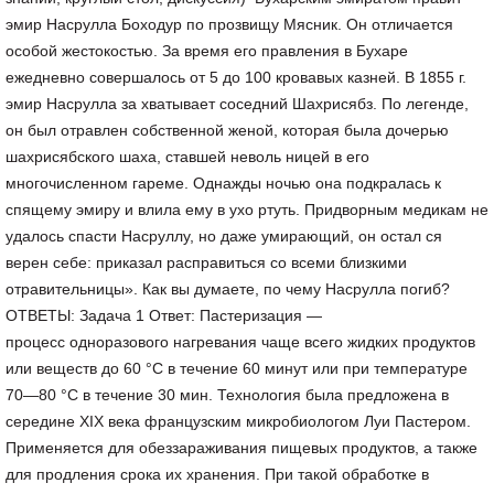
эмир Насрулла Боходур по прозвищу Мясник. Он отличается
особой жестокостью. За время его правления в Бухаре
ежедневно совершалось от 5 до 100 кровавых казней. В 1855 г.
эмир Насрулла за хватывает соседний Шахрисябз. По легенде,
он был отравлен собственной женой, которая была дочерью
шахрисябского шаха, ставшей неволь ницей в его
многочисленном гареме. Однажды ночью она подкралась к
спящему эмиру и влила ему в ухо ртуть. Придворным медикам не
удалось спасти Насруллу, но даже умирающий, он остал ся
верен себе: приказал расправиться со всеми близкими
отравительницы». Как вы думаете, по чему Насрулла погиб?
ОТВЕТЫ: Задача 1 Ответ: Пастеризация —
процесс одноразового нагревания чаще всего жидких продуктов
или веществ до 60 °C в течение 60 минут или при температуре
70—80 °C в течение 30 мин. Технология была предложена в
середине XIX века французским микробиологом Луи Пастером.
Применяется для обеззараживания пищевых продуктов, а также
для продления срока их хранения. При такой обработке в