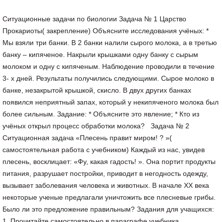
Ситуационные задачи по биологии Задача № 1 Царство
Прокариоты( закрепление) Объясните исследования учёных: *
Мы взяли три банки. В 2 банки налили сырого молока, а в третью
банку – кипяченое. Накрыли крышками одну банку с сырым
молоком и одну с кипяченым. Наблюдение проводили в течение
3- х дней. Результаты получились следующими. Сырое молоко в
банке, незакрытой крышкой, скисло. В двух других банках
появился неприятный запах, который у некипяченого молока был
более сильным. Задание: * Объясните это явление; * Кто из
учёных открыл процесс обработки молока? Задача № 2
Ситуационная задача «Плесень правит миром! ? »(
самостоятельная работа с учебником) Каждый из нас, увидев
плесень, восклицает: «Фу, какая гадость! ». Она портит продукты
питания, разрушает постройки, приводит в негодность одежду,
вызывает заболевания человека и животных. В начале XX века
некоторые ученые предлагали уничтожить все плесневые грибы.
Было ли это предложение правильным? Задания для учащихся:
1. Прочитайте самостоятельно в параграфе учебника