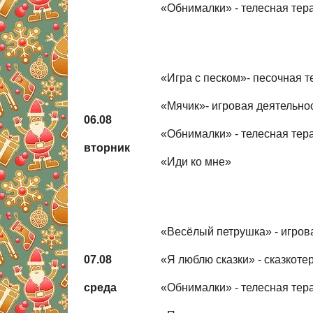
«Обнималки» - телесная тер
«Игра с песком»- песочная 
«Мячик»- игровая деятельно
06.08
«Обнималки» - телесная тер
вторник
«Иди ко мне»
«Весёлый петрушка» - игров
07.08
«Я люблю сказки» - сказкоте
среда
«Обнималки» - телесная тер