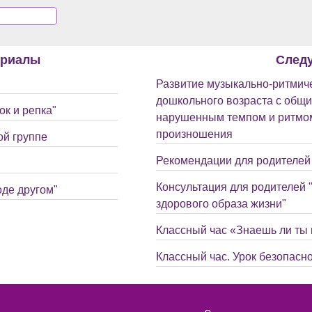
ериалы
След
Развитие музыкально-ритмиче
дошкольного возраста с общи
к и репка"
нарушенным темпом и ритмом
произношения
ой группе
Рекомендации для родителей 
Консультация для родителей
оде другом"
здорового образа жизни"
Классный час «Знаешь ли ты
Классный час. Урок безопасно