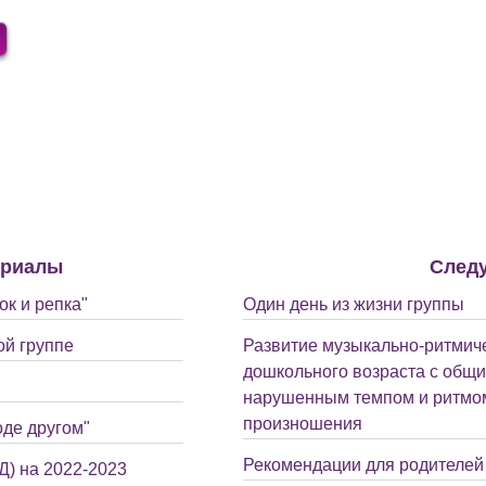
ериалы
След
к и репка"
Один день из жизни группы
ой группе
Развитие музыкально-ритмиче
дошкольного возраста с общи
нарушенным темпом и ритмом
произношения
оде другом"
Рекомендации для родителей 
) на 2022-2023