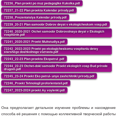
72236_Plan proekt po muz pedagogike Kukolka.pdf
72237_21-22 Plan proekta Kalendar prirody.pdf
72238_Prezentatsiya Kalendar prirody.pdf
72239_20-21 Plan samoobr Dobrov deyat v ekologicheskom vosp.pdf
72240_2020-2021 Otchet samoobr Dobrovolnaya deyat v Ekologich
vospitanie.pdf
72241_2020-2021 Proekt Multstudiya.pdf
72242_2022-2023 Proekt po ekologicheskomu vospitaniu detey
starshego doshkolnogo vozrasta.pdf
72243_22-23 Plan proekta Ekopatrul .pdf
72244_22-23 Otchet-dokl samoobr Proekt ekologich vosp Bud prirode
drugom.pdf
72245_23-24 Proekt Eko patrul- unye zashchitniki prirody.pdf
72246_Proekt Tehnologii proforientatsii.pdf
72247_2023-2024 proekt Ay voylenki.pdf
Она предполагает детальное изучение проблемы и нахождение
способа её решения с помощью коллективной творческой работы