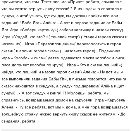
прочитаем, что там. Текст письма «Привет, ребята, слышала я,
что вы хотите вернуть книгу сказок! ? Я их надёжно спрятала в
сундук, а чтоб узнать, где сундук, вы должны пройти все мои
задания! ! Баба Яга» Алёна: - А вот и первое задание от Бабы
Яги Игра «Собери картинку»( собери картинку и назови сказку)
Игра «Угадай, кто это? »( теневой театр) ( Угадай героев сказки и
назови их) . Игра «Перевоплощение»( перевоплотись в героя
сказки( шапочки героев сказки) , назовите героя) . Подвижная
игра «Колобок и лиса»( детям одеваются маски колобок и лиса,
лиса догоняет колобка по кругу) . Игра «Кто в сказке лишний»(
найди, кто лишний и назови героя сказки) Алёна: - Ну вот мы и
все выполнили задания Бабы Яги, в письме говорится, что книга
сказок находится в сундуке, а сундук под деревом( Алёна ищет
сундук) . - А вот сундук и книга! ! ! Молодцы, ребята, мы
справились, возвращаемся домой на карусели. Игра «Карусель»
Алёна: - Ну всё ребята, вот мы и дома, а мне пора возвращаться
волшебную страну, нужно вернуть книгу сказок её жителям! - До
свидания, ребята!