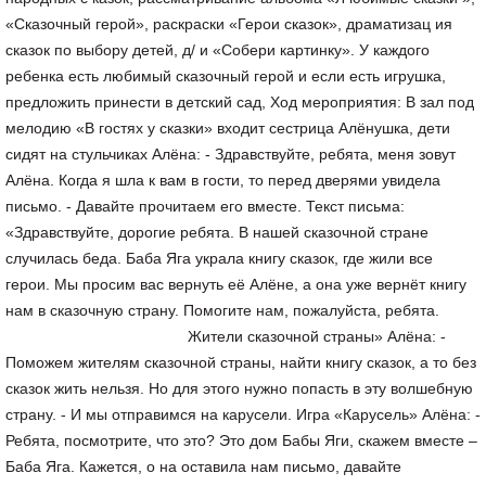
«Сказочный герой», раскраски «Герои сказок», драматизац ия
сказок по выбору детей, д/ и «Собери картинку». У каждого
ребенка есть любимый сказочный герой и если есть игрушка,
предложить принести в детский сад, Ход мероприятия: В зал под
мелодию «В гостях у сказки» входит сестрица Алёнушка, дети
сидят на стульчиках Алёна: - Здравствуйте, ребята, меня зовут
Алёна. Когда я шла к вам в гости, то перед дверями увидела
письмо. - Давайте прочитаем его вместе. Текст письма:
«Здравствуйте, дорогие ребята. В нашей сказочной стране
случилась беда. Баба Яга украла книгу сказок, где жили все
герои. Мы просим вас вернуть её Алёне, а она уже вернёт книгу
нам в сказочную страну. Помогите нам, пожалуйста, ребята.
Жители сказочной страны» Алёна: -
Поможем жителям сказочной страны, найти книгу сказок, а то без
сказок жить нельзя. Но для этого нужно попасть в эту волшебную
страну. - И мы отправимся на карусели. Игра «Карусель» Алёна: -
Ребята, посмотрите, что это? Это дом Бабы Яги, скажем вместе –
Баба Яга. Кажется, о на оставила нам письмо, давайте