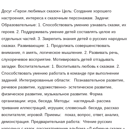
Досуг «Герои любимых сказок» Цель: Создание хорошего
настроения, интереса к сказочным персонажам. Задачи:
Образовательные: 1. Способствовать умению узнавать сказки, их
героев. 2. Поддерживать умение детей составлять целое из
отдельных частей. 3. Закрепить знания детей о русских народных
сказках. Развивающие: 1. Продолжать совершенствовать
внимание, п амять, логическое мышление. 2. Развивать речь,
слухоречевое восприятие. Мотивировать детей отгадывать
загадки. Воспитательные: 1. Воспитывать любовь к сказкам. 2.
Способствовать умению работать в команде при выполнении
заданий. Интегрированные области: Познавательное развитие,
речевое развитие, художественно- эстетическое развитие,
физическое развитие, музыкальное развитие. Форма
организации: игра, беседа. Методы: наглядный- рассма
тривание иллюстраций, игрушек; словесный- беседа, рассказ
воспитателя; игровой. Приемы: показ, вопрос, ответ, анализ,
демонстрация. Предварительная работа: Чтение русских
народных с казок, рассматривание альбома «Л юбимые сказки »,