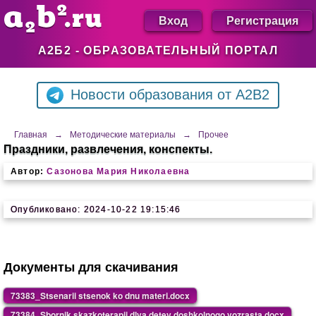
Вход
Регистрация
А2Б2 - ОБРАЗОВАТЕЛЬНЫЙ ПОРТАЛ
Новости образования от A2B2
Главная
→
Методические материалы
→
Прочее
Праздники, развлечения, конспекты.
Автор:
Сазонова Мария Николаевна
Опубликовано: 2024-10-22 19:15:46
Документы для скачивания
73383_Stsenarii stsenok ko dnu materi.docx
73384_Sbornik skazkoterapii dlya detey doshkolnogo vozrasta.docx