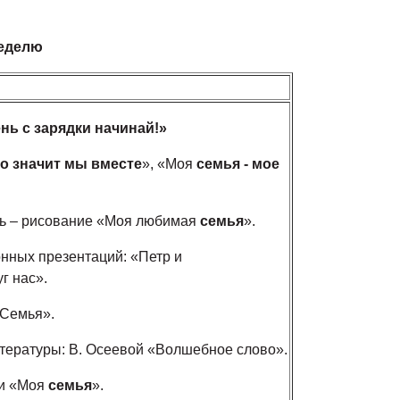
елю
нь с зарядки начинай!»
о значит мы вместе
», «Моя
семья - мое
ть – рисование «Моя любимая
семья
».
онных презентаций: «Петр и
г нас».
«Семья».
тературы: В. Осеевой «Волшебное слово».
ки «Моя
семья
».