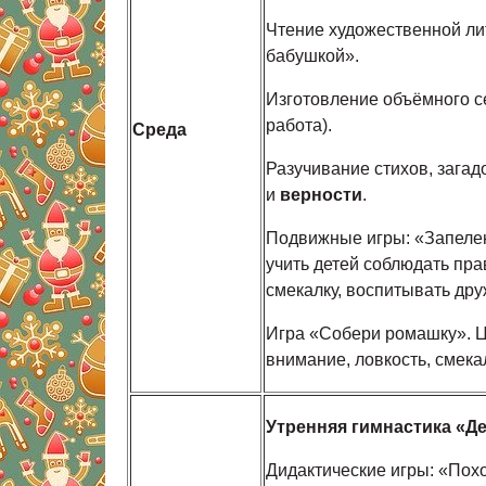
Чтение художественной ли
бабушкой».
Изготовление объёмного с
работа).
Среда
Разучивание стихов, загад
и
верности
.
Подвижные игры: «Запеле
учить детей соблюдать пра
смекалку, воспитывать др
Игра «Собери ромашку». Ц
внимание, ловкость, смекал
Утренняя гимнастика «Де
Дидактические игры: «Похо