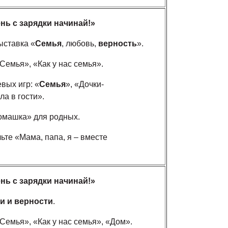
нь с зарядки начинай!»
ыставка «
Семья
, любовь,
верность
».
Семья», «Как у нас семья».
вых игр: «
Семья
», «Дочки-
а в гости».
омашка» для родных.
ьте «Мама, папа, я – вместе
нь с зарядки начинай!»
и и верности
.
Семья», «Как у нас семья», «Дом».