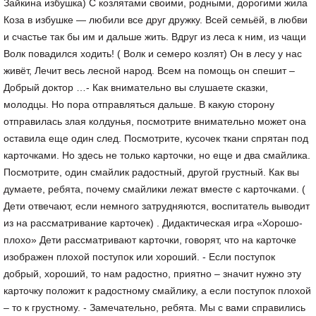
Зайкина избушка) С козлятами своими, родными, дорогими жила
Коза в избушке — любили все друг дружку. Всей семьёй, в любви
и счастье так бы им и дальше жить. Вдруг из леса к ним, из чащи
Волк повадился ходить! ( Волк и семеро козлят) Он в лесу у нас
живёт, Лечит весь лесной народ. Всем на помощь он спешит –
Добрый доктор …- Как внимательно вы слушаете сказки,
молодцы. Но пора отправляться дальше. В какую сторону
отправилась злая колдунья, посмотрите внимательно может она
оставила еще один след. Посмотрите, кусочек ткани спрятан под
карточками. Но здесь не только карточки, но еще и два смайлика.
Посмотрите, один смайлик радостный, другой грустный. Как вы
думаете, ребята, почему смайлики лежат вместе с карточками. (
Дети отвечают, если немного затрудняются, воспитатель выводит
из на рассматривание карточек) . Дидактическая игра «Хорошо-
плохо» Дети рассматривают карточки, говорят, что на карточке
изображен плохой поступок или хороший. - Если поступок
добрый, хороший, то нам радостно, приятно – значит нужно эту
карточку положит к радостному смайлику, а если поступок плохой
– то к грустному. - Замечательно, ребята. Мы с вами справились