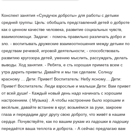
Конспект занятия «Сундучок доброты» для работы с детьми
средней группы. Цель: обобщать представлений детей о доброте
как о ценном качестве человека, развитие социальных чувств,
взаимопомощи. Задачи: - помочь правильно различать добро и
зло. - воспитывать дружеские взаимоотношения между детьми по
средствам речевой, игровой деятельности; - способствовать
развитию кругозора детей, умению мыслить, рассуждать, делать
выводы. Ход занятия. - Ребята, е сть хорошая примета всем с
утра дарить приветы. Давайте и мы так сделаем. Солнцу
красному … Дети: Привет! Воспитатель: Небу ясному… Дети:
Привет! Воспитатель: Люди взрослые и малыши Дети: Вам привет
от всей души! - Каждый новый день надо начинать с хорошим
настроением. ( Музыка) . А чтобы настроение было хорошим и
весёлым, давайте встанем в круг, возьмёмся за руки, закроем
глаза и передадим друг другу свою доброту, что живёт в нашем
сердце. Почувствуйте, как по вашим рукам из ладошки в ладошку
передаётся ваша теплота и доброта. - А сейчас предлагаю вам