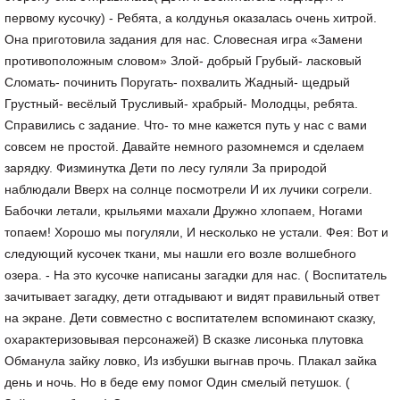
первому кусочку) - Ребята, а колдунья оказалась очень хитрой.
Она приготовила задания для нас. Словесная игра «Замени
противоположным словом» Злой- добрый Грубый- ласковый
Сломать- починить Поругать- похвалить Жадный- щедрый
Грустный- весёлый Трусливый- храбрый- Молодцы, ребята.
Справились с задание. Что- то мне кажется путь у нас с вами
совсем не простой. Давайте немного разомнемся и сделаем
зарядку. Физминутка Дети по лесу гуляли За природой
наблюдали Вверх на солнце посмотрели И их лучики согрели.
Бабочки летали, крыльями махали Дружно хлопаем, Ногами
топаем! Хорошо мы погуляли, И несколько не устали. Фея: Вот и
следующий кусочек ткани, мы нашли его возле волшебного
озера. - На это кусочке написаны загадки для нас. ( Воспитатель
зачитывает загадку, дети отгадывают и видят правильный ответ
на экране. Дети совместно с воспитателем вспоминают сказку,
охарактеризовывая персонажей) В сказке лисонька плутовка
Обманула зайку ловко, Из избушки выгнав прочь. Плакал зайка
день и ночь. Но в беде eму помог Один смелый петушок. (