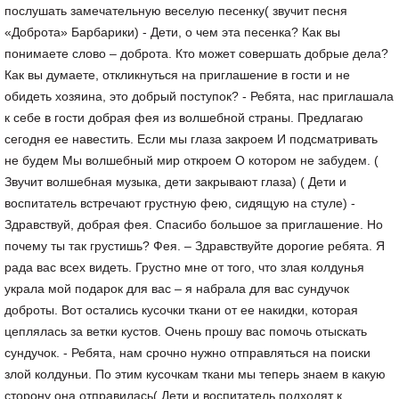
послушать замечательную веселую песенку( звучит песня
«Доброта» Барбарики) - Дети, о чем эта песенка? Как вы
понимаете слово – доброта. Кто может совершать добрые дела?
Как вы думаете, откликнуться на приглашение в гости и не
обидеть хозяина, это добрый поступок? - Ребята, нас приглашала
к себе в гости добрая фея из волшебной страны. Предлагаю
сегодня ее навестить. Если мы глаза закроем И подсматривать
не будем Мы волшебный мир откроем О котором не забудем. (
Звучит волшебная музыка, дети закрывают глаза) ( Дети и
воспитатель встречают грустную фею, сидящую на стуле) -
Здравствуй, добрая фея. Спасибо большое за приглашение. Но
почему ты так грустишь? Фея. – Здравствуйте дорогие ребята. Я
рада вас всех видеть. Грустно мне от того, что злая колдунья
украла мой подарок для вас – я набрала для вас сундучок
доброты. Вот остались кусочки ткани от ее накидки, которая
цеплялась за ветки кустов. Очень прошу вас помочь отыскать
сундучок. - Ребята, нам срочно нужно отправляться на поиски
злой колдуньи. По этим кусочкам ткани мы теперь знаем в какую
сторону она отправилась( Дети и воспитатель подходят к