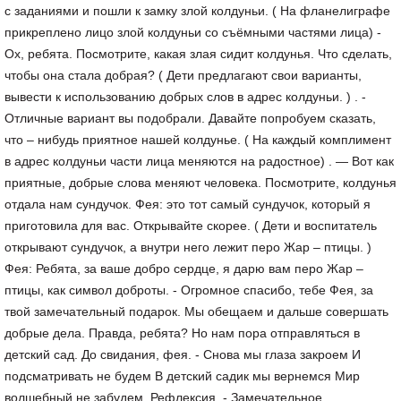
с заданиями и пошли к замку злой колдуньи. ( На фланелиграфе
прикреплено лицо злой колдуньи со съёмными частями лица) -
Ох, ребята. Посмотрите, какая злая сидит колдунья. Что сделать,
чтобы она стала добрая? ( Дети предлагают свои варианты,
вывести к использованию добрых слов в адрес колдуньи. ) . -
Отличные вариант вы подобрали. Давайте попробуем сказать,
что – нибудь приятное нашей колдунье. ( На каждый комплимент
в адрес колдуньи части лица меняются на радостное) . — Вот как
приятные, добрые слова меняют человека. Посмотрите, колдунья
отдала нам сундучок. Фея: это тот самый сундучок, который я
приготовила для вас. Открывайте скорее. ( Дети и воспитатель
открывают сундучок, а внутри него лежит перо Жар – птицы. )
Фея: Ребята, за ваше добро сердце, я дарю вам перо Жар –
птицы, как символ доброты. - Огромное спасибо, тебе Фея, за
твой замечательный подарок. Мы обещаем и дальше совершать
добрые дела. Правда, ребята? Но нам пора отправляться в
детский сад. До свидания, фея. - Снова мы глаза закроем И
подсматривать не будем В детский садик мы вернемся Мир
волшебный не забудем. Рефлексия. - Замечательное