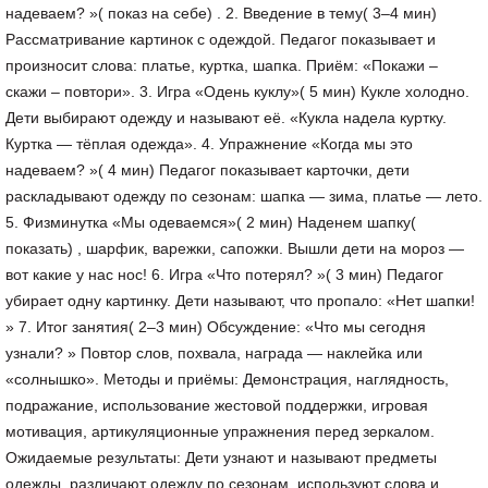
надеваем? »( показ на себе) . 2. Введение в тему( 3–4 мин)
Рассматривание картинок с одеждой. Педагог показывает и
произносит слова: платье, куртка, шапка. Приём: «Покажи –
скажи – повтори». 3. Игра «Одень куклу»( 5 мин) Кукле холодно.
Дети выбирают одежду и называют её. «Кукла надела куртку.
Куртка — тёплая одежда». 4. Упражнение «Когда мы это
надеваем? »( 4 мин) Педагог показывает карточки, дети
раскладывают одежду по сезонам: шапка — зима, платье — лето.
5. Физминутка «Мы одеваемся»( 2 мин) Наденем шапку(
показать) , шарфик, варежки, сапожки. Вышли дети на мороз —
вот какие у нас нос! 6. Игра «Что потерял? »( 3 мин) Педагог
убирает одну картинку. Дети называют, что пропало: «Нет шапки!
» 7. Итог занятия( 2–3 мин) Обсуждение: «Что мы сегодня
узнали? » Повтор слов, похвала, награда — наклейка или
«солнышко». Методы и приёмы: Демонстрация, наглядность,
подражание, использование жестовой поддержки, игровая
мотивация, артикуляционные упражнения перед зеркалом.
Ожидаемые результаты: Дети узнают и называют предметы
одежды, различают одежду по сезонам, используют слова и