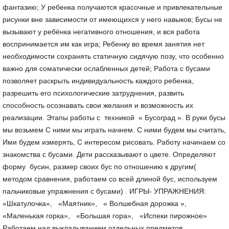
фантазию; У ребенка получаются красочные и привлекательные
рисунки вне зависимости от имеющихся у него навыков; Бусы не
вызывают у ребёнка негативного отношения, и вся работа
воспринимается им как игра; Ребенку во время занятия нет
необходимости сохранять статичную сидячую позу, что особенно
важно для соматически ослабленных детей; Работа с бусами
позволяет раскрыть индивидуальность каждого ребенка,
разрешить его психологические затруднения, развить
способность осознавать свои желания и возможность их
реализации. Этапы работы с техникой « Бусоград ». В руки бусы
мы возьмем С ними мы играть начнем. С ними будем мы считать,
Ими будем измерять, С интересом рисовать. Работу начинаем со
знакомства с бусами. Дети рассказывают о цвете. Определяют
форму бусин, размер своих бус по отношению к другим(
методом сравнения, работаем со всей длиной бус, используем
пальчиковые упражнения с бусами) . ИГРЫ- УПРАЖНЕНИЯ:
«Шкатулочка», «Маятник», « Волшебная дорожка »,
«Маленькая горка», «Большая гора», «Испеки пирожное»
Работаем над выкладыванием отдельных предметов,