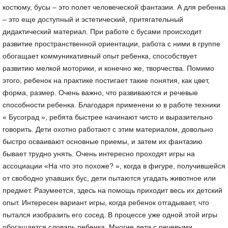
костюму, бусы – это полет человеческой фантазии. А для ребенка
– это еще доступный и эстетический, притягательный
дидактический материал. При работе с бусами происходит
развитие пространственной ориентации, работа с ними в группе
обогащает коммуникативный опыт ребенка, способствует
развитию мелкой моторики, и конечно же, творчества. Помимо
этого, ребенок на практике постигает такие понятия, как цвет,
форма, размер. Очень важно, что развиваются и речевые
способности ребенка. Благодаря применени ю в работе техники
« Бусоград », ребята быстрее начинают чисто и выразительно
говорить. Дети охотно работают с этим материалом, довольно
быстро осваивают основные приемы, и затем их фантазию
бывает трудно унять. Очень интересно проходят игры на
ассоциации «На что это похоже? », когда в фигуре, получившейся
от свободно упавших бус, дети пытаются угадать животное или
предмет. Разумеется, здесь на помощь приходит весь их детский
опыт. Интересен вариант игры, когда ребенок отгадывает, что
пытался изобразить его сосед. В процессе уже одной этой игры
обогащается словарь ребенка. Многие дети с речевыми