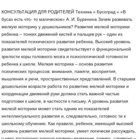
КОНСУЛЬТАЦИЯ ДЛЯ РОДИТЕЛЕЙ Техника « Бусоград » «В
бусах есть что- то магическое» А. И. Буренина Зачем развивать
мелкую моторику у дошкольников? Развитие мелкой моторики
ребенка – тонких движений кистей и пальцев рук – один из
показателей психического развития ребенка. Высокий уровень
развития мелкой моторики свидетельствует о функциональной
зрелости коры головного мозга и психологической готовности
ребенка к школе. Мелкая моторика – основа развития
психических процессов: внимания, памяти, восприятия,
мышления и речи, пространственных представлений. В старшем
дошкольном возрасте работа по развитию мелкой моторики и
координации движений руки должна стать важной частью
подготовки к школе, в частности к письму. А уровень развития
мелкой моторики может стать одним из показателей
интеллектуального развития и, следовательно, готовнос ти к
школьному обучению. Как правило, ребенок, имеющий высокий
уровень развития мелкой моторики, умеет логически рассуждать,
у него достаточно хорошо развиты внимание, память, словесно –