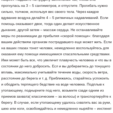
прогнулась на 3 – 5 сантиметров, и отпустите. Прогибать нужно
сильно, толчком, используя вес своего тела. Через каждое
вдувание воздуха делайте 4 – 5 ритмичных надавливаний. Если
помощь оказывают двое, тогда один делает искусственное
дыхание, другой затем – массаж сердца. Не останавливайте
меры по реанимации до прибытия «скорой помощи»: благодаря
вашим действиям организм пострадавшего еще может жить. Если
на ваших глазах тонет человек, немедленно воспользуйтесь для
оказания ему помощи имеющимися спасательными средствами.
Ими может быть все, что увеличит плавучесть человека и что вы в
состоянии до него добросить. Есл и вы добираетесь до тонущего
вплавь, максимально учитывайте течение воды, скорость ветра,
расстояние до берега и т. д. Приближаясь, старайтесь успокоить
и ободрить терпящего бедствие на воде человека. Подплыв к
утопающему, поднырните под него, возьмите сзади одним из
приемов захвата( классическим – за волосы) и транспортируйте к
берегу. В случае, если утопающему удалось схватить вас за руки,
шею или ноги, освобождайтесь и немедленно ныряйте – инстинкт