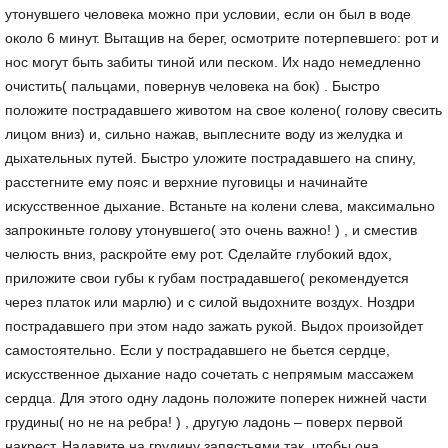
утонувшего человека можно при условии, если он был в воде
около 6 минут. Вытащив на берег, осмотрите потерпевшего: рот и
нос могут быть забиты тиной или песком. Их надо немедленно
очистить( пальцами, повернув человека на бок) . Быстро
положите пострадавшего животом на свое колено( голову свесить
лицом вниз) и, сильно нажав, выплесните воду из желудка и
дыхательных путей. Быстро уложите пострадавшего на спину,
расстегните ему пояс и верхние пуговицы и начинайте
искусственное дыхание. Встаньте на колени слева, максимально
запрокиньте голову утонувшего( это очень важно! ) , и сместив
челюсть вниз, раскройте ему рот. Сделайте глубокий вдох,
приложите свои губы к губам пострадавшего( рекомендуется
через платок или марлю) и с силой выдохните воздух. Ноздри
пострадавшего при этом надо зажать рукой. Выдох произойдет
самостоятельно. Если у пострадавшего не бьется сердце,
искусственное дыхание надо сочетать с непрямым массажем
сердца. Для этого одну ладонь положите поперек нижней части
грудины( но не на ребра! ) , другую ладонь – поверх первой
накрест. Надавите на грудину запястьями так, чтобы она