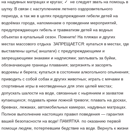
на надувных матрацах и кругах; ✓ не следует звать на помощь в
шутку. В связи с наступлением летнего оздоровительного
периода, а так же в целях предупреждения гибели детей на
водоёмах города, напоминаем о проведении мероприятий,
предупреждающих гибель и травматизм детей на водных
объектах в купальный сезон. Помните! На пляжах и других
местах массового отдыха ЗАПРЕЩАЕТСЯ: купаться в местах, где
выставлены щиты( аншлаги) с предупреждающими и
запрещающими знаками и надписями; заплывать за буйки,
обозначающие границы плавания; загрязнять и засорять
водоемы и берега; купаться в состоянии алкогольного опьянения;
приводить с собой собак и других животных; играть с мячами в
спортивные игры в неотведенных для этих целей местах;
допускать шалости на воде, связанные с нырянием и захватом
купающихся; подавать крики ложной тревоги; плавать на досках,
бревнах, лежаках, автомобильных камерах, надувных матрацах.
Полное выполнение настоящих правил поведения — гарантия
вашей безопасности на воде! ПАМЯТКА по оказанию первой
помощи людям, потерпевшим бедствие на воде. Вернуть к жизни