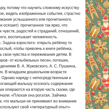
 не только замечать выразительное, яркое слово, но и осознавать его роль в тексте. В старшем дошкольном возрасте возможности детей позволяют решать новые, более сложные задачи по формированию эстетического восприятия и понимания произведений художественной литературы: - закрепить и развивать устойчивый интерес к книге, воспринимать любовь к художественному слову; - наряду с непосредственным жизненным опытом детей их литературный опыт. Знакомить с жанровыми особенностями некоторых видов литературных произведений ( рассказ, сказка, басня, загадка, пословица, потешка и другие) . - развивать и воспитывать воссоздающие воображение; - учить устанавливать многообразные связи в произведении, проникать в авторский замысел; - помогать ребёнку, не только осмысливать поступки персонажей, но и их мысли, чувства; воспитывать умение видеть скрытые причины поступков; - помогать ребёнку, осознавать его собственное эмоциональное отношение к героям произведений; - обращать внимание детей на язык литературного произведения, авторские приёмы изображения. Таким образом, мы видим, что в течение всего дошкольного периода происходят активное развитие и совершенствование способностей к восприятию литературных произведений, формирование интереса и любви к книге, то есть ребёнок успешно формируется как читатель. Это обстоятельство заставляет нас, педагогов, тщательно продумывать вопросы, связанные с чтением книг детям дошкольного возраста и, прежде всего с отбором произведений детской литературы для каждого возрастного этапа. Продуманный отбор книг для детского чтения определяется тем, что неизбежно влияет на литературное развитие ребёнка, формирование его литературного опыта на этапе дошкольного детства, на воспитание отношения к книге. Занятия, посвященные знакомству детей с литературными произведениями, требуют от воспитателя предварительной подготовки. Условно можно выделить следующие этапы: - подготовка воспитателя к чтению художественного произведения; - постановка задач чтения ( рассказывания) в зависимости от характера литературного произведения; - отбор методов работы с книгой. Подготовив детей к восприятию, воспитатель выразительно читает текст. Эта часть занятия очень важна и ответственна- здесь происходит первая встреча ребёнка с художественным произведением. Следующий этап- беседа о прочитанном. Дети легко с удовольствием включаются в такую беседу, потому что она отвечает их потребности поговорить о прочитанном, поделиться своими впечатлениями, выразить переполняющие их чувства. Воспитатель задаёт детям вопросы после прослушивания литературного произведения. 1. Вопросы, позволяющие узнать, какого эмоциональное отношение детей к явлениям, событиям, героям. - что больше всего понравилось в произведении? - кто больше всех понравился? - нравится или не нравится тот или иной герой? Эти вопросы задают, как правило, в начале беседы, они оживляют и обогащают первые, непосредственные впечатления, возникшие у детей