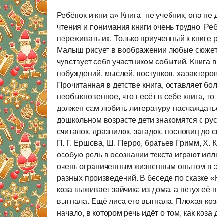
Ребёнок и книга» Книга- не учебник, она не даёт готовых рецептов, как научить ребёнка любить литературу, потому что научить сложному искусству чтения и понимания книги очень трудно. Ребенок должен ярко, эмоционально откликаться на прочитанное, видеть изображенные события, страстно переживать их. Только приученный к книге ребёнок обладает бесценным даром легко «входить» в содержание услышанного или прочитанного. Малыш рисует в воображении любые сюжеты, плачет и смеётся, представляет ( видит, слышит, обоняет и осязает) прочитанное так ярко, что чувствует себя участником событий. Книга вводит ребёнка в самое сложное в жизни- в мир человеческих чувств, радостей и страданий, отношений, побуждений, мыслей, поступков, характеров. Книга учит «вглядываться» в человека, видеть и понимать его, воспитывает человечность. Прочитанная в детстве книга, оставляет более сильный след, чем книга, прочитанная в зрелом возрасте. Задача взрослого- открыть ребёнку то необыкновенное, что несёт в себе книга, то наслаждение, которое доставляет погружение в чтение. Взрослый, чтобы привлечь к книге ребёнка, должен сам любить литературу, наслаждаться ею как искусством, понимать сложность, уметь передавать свои чувства и переживания детям. В дошкольном возрасте дети знакомятся с русским и мировым фольклором во всём многообразии его жанров- от колыбельных песен, потешек, считалок, дразнилок, загадок, пословиц до сказок и былин, с русской и зарубежной классикой. С произведениями В. А. Жуковского, А. С. Пушкина, П. Г. Ершова, Ш. Перро, братьев Гримм, Х. К. Андерсена, С. Я. Маршака, К. И. Чуковского, и многих других. В младшем дошкольном возрасте особую роль в осознании текста играют иллюстрации. Они помогают малышу понять прочитанный текст. Однако наряду с непосредственным и очень ограниченным жизненным опытом в этом возрасте появляется и первый литературный опыт, помогающий малышу осознать содержание разных произведений. В беседе по сказке «Козадереза», давая оценку поступкам козы, почти все малыши опираются на вторую часть сказки, где коза выживает зайчика из дома, а петух её прогоняет. На вопрос «Плохая коза или хорошая? » дети отвечали: «Плохая она рогатая. Зайчика выгнала. Ещё лиса его выгнала. Плохая коза, она в домик залезла. Он сел на пенёк и плачет». Мы видим, что малыши не принимают во внимание начало, в котором речь идёт о том, как коза дерзит, наговаривает на своих пастухов. В то же время они используют свой «литературный опыт»- услышанную ранее песенку. «Идёт коза рогатая» и сказку «Заюшкина избушка» на туже тему. Приведу ещё один пример привлечения ребёнком своего читательского опыта- при пересказе сказки «Снегурушка и лиса». «Жила бабушка и дедушка. Была Алёнушка. Её подружки покинули в лесу. Испугалась она, плакала очень и всё читала. А волк не съел, а Красную Шапочку хотел съесть. Хороший был, а не плохой. Села она лисичке на спину и поехала». Пересказ ребёнка свидетельствует о том, что при восприятии сказки, в которой волкперсонаж положительный, у малыша воз