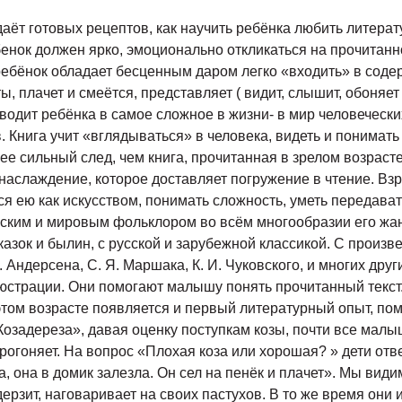
никают ассоциации со сказкой «Красная Шапочка», где волк жестокий и коварный. Слушая сказки, дети, прежде всего, устанавливают связи, когда события чётко следуют друг за другом и последующее логически вытекает из предыдущего. Такое построение сюжета характерно для большинства сказок, которые читают и рассказывают младшим дошкольникам ( «Теремок», «Волк и козлята», «Колобок», «Пых» и другие) Сама природа от ребёнка раннего и младшего дошкольного возраста требует стихотворного материала. Дети любят слушать и читать стихи. Нравятся детям произведения детского фольклора. Каждая из песенок, подобных «Ладушкам», «Козе», «Сороке- белобоки». Это блестящий мини- спектакль для малыша, в котором он одновременно и слушатель, и зритель, и певец, и танцор, и актёр, и чтец. Изучая особенности восприятия и понимания произведений литературы ребёнком 2- 4 лет, можно выделить ведущие задачи ознакомления детей с книгой на этом возрастном этапе: - формировать у детей интерес к книге, приучать вниманию, слушать литературные произведения; - обогащать жизненный опыт малышей занятиями и впечатлениями, необходимыми для понимания книг; - учитывать при отборе книг для детей тяготения ребёнка к фольклорным и поэтическим произведениями; - помогать детям, устанавливать простейшие связи в произведении; - помогать детям, выделять наиболее яркие поступки героев и оценивать их; - поддерживать непосредственный отклик и эмоциональную заинтересованность, возникающие у ребёнка при восприятии книги; - помогать детям мысленно, представить, увидеть события и героев произведения, с помощью отбора иллюстраций, учить рассматривать иллюстрации. Средний дошкольный возраст ( 4- 5лет) . Усложняется читательский опыт детей. Для понимания произведения ребёнку уже не требуется иллюстрация к каждому повороту сюжета. Характеризуя героев, дети чаще всего высказывают правильные суждения об их поступках, опираясь при этом на свои представления о нормах поведения и обогатившийся личный опыт. Вместе с тем при восприятии литературных произведений ребёнок не ставит перед собой задачу оценить героя, события. Отношение детей к литературным фактам имеет действенное, жизненное значение. Ребёнок 4- 5 лет, прежде всего активный соучастник изображаемых событий; он переживает их вместе с героями. Таким образом, исходя из особенностей обогащённого литературного и пополненного жизненного опыта детей, перед воспитателями в средней группе стоят задачи: - продолжать формировать у детей интерес к книге; - учить внимательно, слушать и слышать произведение; - видеть поступки персонажей и правильно их оценивать; - развивать воображение, умение мысленно представлять себе события и героев произведения; - поддерживать внимание и интерес детей к слову в литературном произведении; - поддерживать сопереживание детей героям произведения и формировать личностное отношение к прочитанному. Старший дошкольный возраст. С 5- летнего возраста начинается новая стадия в литературном развитии ребёнка. Самыми любимыми у детей становятся волшебные русские народные сказки с их чудесным вымыслом, фантастичностью, развитым сюжетным действием, полным конфликтов, препятствий, драматических ситуаций, разнообразных мотивов ( коварство, чудесная помощь, противодействие злых и добрых сил и многое другое) , с яркими сильными характерами героев. Русские народные сказки ( «Морозко», «Сивкабурка», «Царевна- лягушка», «Сестрица Алёнушка и братец Иванушка», и другие) . Открывают простор для чувств и мыслей ребенка о сложном мире, где сталкиваются в непримиримой борьбе добрые и злые силы, где дети утверждаются в непременной, неизбежной победе добра над злом, удивляются чудесам и тайнам и пытаются раскрыть и осмыслить их. В старшем возрасте ребёнок приобретает способность понимать текст без помощи иллюстраций. Дети уже способны понимать в книге такие события, каких под час не было в их собственном опыте. У ребёнка формируются умения воспринимать литературное произведение в единстве содержания и формы, осмысливать словесный образ, относиться к нему как к авторскому приёму. Возникает также умение