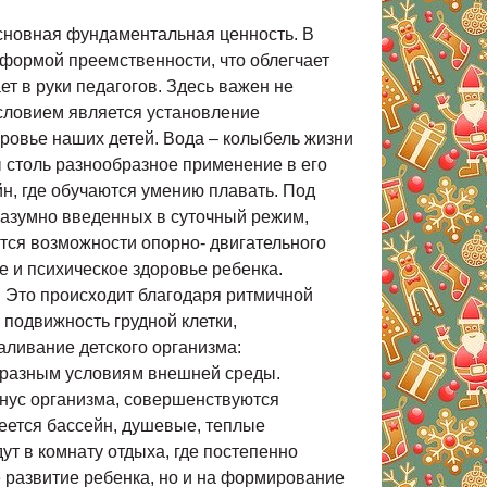
основная фундаментальная ценность. В
 формой преемственности, что облегчает
т в руки педагогов. Здесь важен не
словием является установление
оровье наших детей. Вода – колыбель жизни
ы столь разнообразное применение в его
н, где обучаются умению плавать. Под
разумно введенных в суточный режим,
тся возможности опорно- двигательного
е и психическое здоровье ребенка.
 Это происходит благодаря ритмичной
подвижность грудной клетки,
аливание детского организма:
бразным условиям внешней среды.
онус организма, совершенствуются
еется бассейн, душевые, теплые
ут в комнату отдыха, где постепенно
е развитие ребенка, но и на формирование