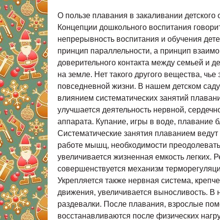
О пользе плавания в закаливании детского
Концепции дошкольного воспитания говорит
непрерывность воспитания и обучения детей
принцип параллельности, а принцип взаим
доверительного контакта между семьей и д
на земле. Нет такого другого вещества, чь
повседневной жизни. В нашем детском саду
влиянием систематических занятий плавани
улучшается деятельность нервной, сердечн
аппарата. Купание, игры в воде, плавание 
Систематические занятия плаванием ведут
работе мышц, необходимости преодолевать 
увеличивается жизненная емкость легких. 
совершенствуется механизм терморегуляци
Укрепляется также нервная система, крепч
движения, увеличивается выносливость. В 
раздевалки. После плавания, взрослые помо
восстанавливаются после физических нагру