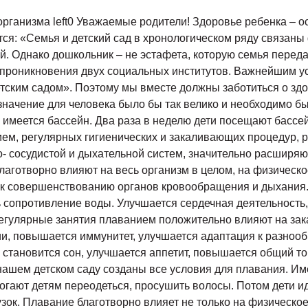
 организма left0 Уважаемые родители! Здоровье ребенка – 
ся: «Семья и детский сад в хронологическом ряду связаны
. Однако дошкольник – не эстафета, которую семья передае
опроникновения двух социальных институтов. Важнейшим у
етским садом». Поэтому мы вместе должны заботиться о зд
е значение для человека было бы так велико и необходимо б
 имеется бассейн. Два раза в неделю дети посещают бассей
ем, регулярных гигиенических и закаливающих процедур, 
о- сосудистой и дыхательной систем, значительно расширяю
благотворно влияют на весь организм в целом, на физическо
 к совершенствованию органов кровообращения и дыхания.
сопротивление воды. Улучшается сердечная деятельность, 
Регулярные занятия плаванием положительно влияют на зак
и, повышается иммунитет, улучшается адаптация к разноо
е становится сон, улучшается аппетит, повышается общий т
нашем детском саду созданы все условия для плавания. Им
гают детям переодеться, просушить волосы. Потом дети ид
зок. Плавание благотворно влияет не только на физическо