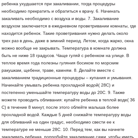
ребенка ухудшается при закаливании, тогда процедуры
необходимо прекратить и обратиться к врачу. 6. Начинать
закаливать необходимо с воздуха и воды. 7. Закаливание
воздухом заключается в ежедневном проветривании комнаты, где
находится ребенок. Такие проветривания нужно делать около
трех раз в день, даже в зимний период. Летом, когда жарко, окна
можно вообще не закрывать. Температура в комнате должна
быть не ниже 18 градусов. Чаще гуляй с ребенком на улице. В
теплое время года полезны гуляния босиком по морским
ракушкам, щебени, траве, камням. 8. Делайте вместе с
закаливанием традиционные процедуры – купания и умывания.
Начинайте умывать ребенка прохладной водой( 28С) и
постепенно уменьшайте температуру воды до 20С. 9. Также
можете проводить обливания: купайте ребенка в теплой воде( 36
С) в течение 8 минут, после этого облейте малыша более
прохладной водой. Каждые 5 дней снижайте температуру воды
для обливаний на один градус, необходимо свести ее к
температуре не меньше 28С. 10. Перед тем, как вы начнете
закаливать ребенка, попробуйте закаливание сами, чтобы иметь