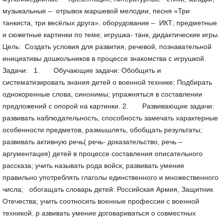
музыкальные – отрывок маршевой мелодии, песня «Три
танкиста, три весёлых друга». оборудование – ИКТ; предметные
и сюжетные картинки по теме; игрушка- танк, дидактические игры.
Цель: Создать условия для развития, речевой, познавательной
инициативы дошкольников в процессе знакомства с игрушкой.
Задачи: 1. Обучающие задачи: Обобщить и
систематизировать знания детей о военной технике; Подбирать
однокоренные слова, синонимы; упражняться в составлении
предложений с опорой на картинки. 2. Развивающие задачи:
развивать наблюдательность, способность замечать характерные
особенности предметов, размышлять, обобщать результаты;
развивать активную речь( речь- доказательство, речь –
аргументация) детей в процессе составления описательного
рассказа; учить называть рода войск; развивать умение
правильно употреблять глаголы единственного и множественного
числа; обогащать словарь детей: Российская Армия, Защитник
Отечества; учить соотносить военные профессии с военной
техникой. р азвивать умение договариваться о совместных