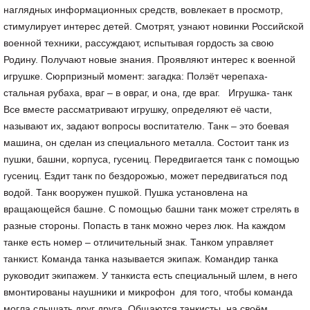
наглядных информационных средств, вовлекает в просмотр,
стимулирует интерес детей. Смотрят, узнают новинки Российской
военной техники, рассуждают, испытывая гордость за свою
Родину. Получают новые знания. Проявляют интерес к военной
игрушке. Сюрпризный момент: загадка: Ползёт черепаха-
стальная рубаха, враг – в овраг, и она, где враг. Игрушка- танк
Все вместе рассматривают игрушку, определяют её части,
называют их, задают вопросы воспитателю. Танк – это боевая
машина, он сделан из специального металла. Состоит танк из
пушки, башни, корпуса, гусениц. Передвигается танк с помощью
гусениц. Ездит танк по бездорожью, может передвигаться под
водой. Танк вооружен пушкой. Пушка установлена на
вращающейся башне. С помощью башни танк может стрелять в
разные стороны. Попасть в танк можно через люк. На каждом
танке есть номер – отличительный знак. Танком управляет
танкист. Команда танка называется экипаж. Командир танка
руководит экипажем. У танкиста есть специальный шлем, в него
вмонтированы наушники и микрофон для того, чтобы команда
могла слышать друг друга. Общаются танкисты на своём