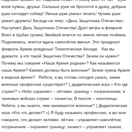
всем нужны, друзья. Сильные руки не бросятся в драку, добрые
руки погладят собаку! Умные руки умеют лечить! Чуткие руки
умеют дружить! Беседа на тему: «День Защитника Отечества»:
Наступает День Защитника Отечества! Дуют ветры в феврале
Воют в трубах громко Змейкой мчится по земле лёгкая позёмка.
Поднимаясь, мчится вдаль самолётов звенья. Это празднует
февраль Армии рожденье! Тематическая беседа: Как вы
думаете, а кто такой Защитник Отечества? Зачем он нужен?
Почему мы говорим «Наша Армия родная»? Как называется
наша Армия? Какими должны быть военные? Зачем нужна Армия
в мирное время? Ребята, а вы готовы сегодня узнать, какие
военные профессии существуют? ( дидактическая игра « Кто где
служит? » Небо охраняют – лётчики; границу – пограничники; в
танковых войсках служат – танкисты; В пехоте – пехотинцы.
Ребята, а вы знаете, чем занимаются военные? ( Дидактическая
игра «Кто что делает? ») Я буду называть профессию, а вы мне
говорите, что делает человек: лётчик – управляет самолётом;
пограничник – охраняет границу; танкист – управляет танком,