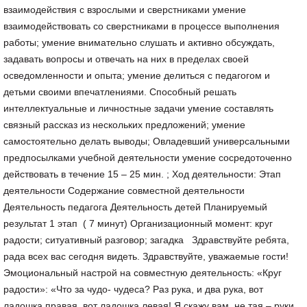
взаимодействия с взрослыми и сверстниками умение
взаимодействовать со сверстниками в процессе выполнения
работы; умение внимательно слушать и активно обсуждать,
задавать вопросы и отвечать на них в пределах своей
осведомленности и опыта; умение делиться с педагогом и
детьми своими впечатлениями. Способный решать
интеллектуальные и личностные задачи умение составлять
связный рассказ из нескольких предложений; умение
самостоятельно делать выводы; Овладевший универсальными
предпосылками учебной деятельности умение сосредоточенно
действовать в течение 15 – 25 мин. ; Ход деятельности: Этап
деятельности Содержание совместной деятельности
Деятельность педагога Деятельность детей Планируемый
результат 1 этап ( 7 минут) Организационный момент: круг
радости; ситуативный разговор; загадка Здравствуйте ребята,
рада всех вас сегодня видеть. Здравствуйте, уважаемые гости!
Эмоциональный настрой на совместную деятельность: «Круг
радости»: «Что за чудо- чудеса? Раз рука, и два рука, вот
ладошка правая, вот ладошка левая! Я скажу вам, не тая – руки