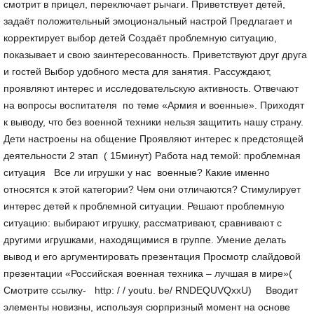
смотрит в прицел, переключает рычаги. Приветствует детей,
задаёт положительный эмоциональный настрой Предлагает и
корректирует выбор детей Создаёт проблемную ситуацию,
показывает и свою заинтересованность. Приветствуют друг друга
и гостей Выбор удобного места для занятия. Рассуждают,
проявляют интерес и исследовательскую активность. Отвечают
на вопросы воспитателя по теме «Армия и военные». Приходят
к выводу, что без военной техники нельзя защитить нашу страну.
Дети настроены на общение Проявляют интерес к предстоящей
деятельности 2 этап ( 15минут) Работа над темой: проблемная
ситуация Все ли игрушки у нас военные? Какие именно
относятся к этой категории? Чем они отличаются? Стимулирует
интерес детей к проблемной ситуации. Решают проблемную
ситуацию: выбирают игрушку, рассматривают, сравнивают с
другими игрушками, находящимися в группе. Умение делать
вывод и его аргументировать презентация Просмотр слайдовой
презентации «Российская военная техника – лучшая в мире»(
Смотрите ссылку- http: / / youtu. be/ RNDEQUVQxxU) Вводит
элементы новизны, используя сюрпризный момент на основе