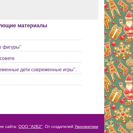
ующие материалы
е фигуры"
совете
ременные дети современные игры".
ие сайта:
ООО "А2Б2"
. От создателей
Умноматики