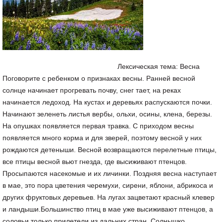
Лексическая тема: Весна
Поговорите с ребенком о признаках весны. Ранней весной
солнце начинает прогревать почву, снег тает, на реках
начинается ледоход. На кустах и деревьях распускаются почки.
Начинают зеленеть листья вербы, ольхи, осины, клена, березы.
На опушках появляется первая травка. С приходом весны
появляется много корма и для зверей, поэтому весной у них
рождаются детеныши. Весной возвращаются перелетные птицы,
все птицы весной вьют гнезда, где высиживают птенцов.
Просыпаются насекомые и их личинки. Поздняя весна наступает
в мае, это пора цветения черемухи, сирени, яблони, абрикоса и
других фруктовых деревьев. На лугах зацветают красный клевер
и ландыши.Большинство птиц в мае уже высиживают птенцов, а
соловьи только прилетели из дальних стран. Солнышко