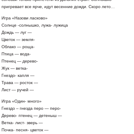
пригревает все ярче, идут весенние дожди. Скоро лето…
Игра «Назови ласково»
Солнце -солнышко, лужа- лужица
Дождь — луг —
Цветок — земля-
Облако — роща-
Птица — вода-
Птенец — дерево-
Жук — ветка-
Гнездо- капля —
Трава — росток —
Лист — ручей —
Игра «Один- много»
Гнездо – гнезда перо — перо-
Дерево- птенец — детеныш —
Ветка- лист- зверь —
Почка- песня- цветок —