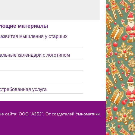
ующие материалы
развития мышления у старших
тальные календари с логотипом
остребованная услуга
ие сайта:
ООО "А2Б2"
. От создателей
Умноматики