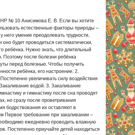
ТНР № 10 Анисимова Е. В. Если вы хотите
ользовать естественные факторы природы –
 у него умение преодолевать трудности.
и оно будет проводиться систематически,
о ребёнка. Нужно знать, что длительный
ю. Поэтому после болезни ребёнка
нуты перед болезнью. Чтобы получить
ности ребёнка, его настроение. 2.
 Постепенно увеличивать силу воздействия
 Закаливание водой. 3. Закаливание
имнастику и гимнастику после сна проводят
ах, но сразу после проветривания
емя бодрствования их оставляют в
хом Первое требование при закаливании –
 необходимо ежедневно проводить влажную
сов. Постепенно приучайте детей находиться