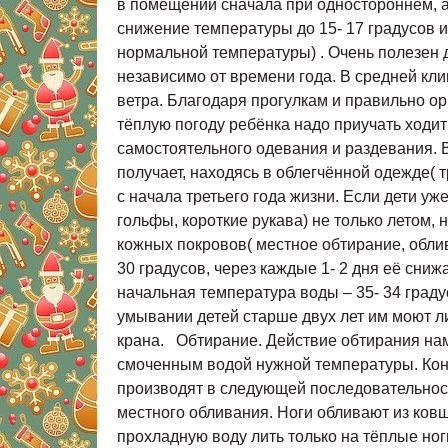
в помещении сначала при одностороннем, а
снижение температуры до 15- 17 градусов 
нормальной температуры) . Очень полезен 
независимо от времени года. В средней кли
ветра. Благодаря прогулкам и правильно ор
тёплую погоду ребёнка надо приучать ходи
самостоятельного одевания и раздевания. 
получает, находясь в облегчённой одежде( 
с начала третьего года жизни. Если дети у
гольфы, короткие рукава) не только летом,
кожных покровов( местное обтирание, облив
30 градусов, через каждые 1- 2 дня её снижа
начальная температура воды – 35- 34 градус
умывании детей старше двух лет им моют ли
крана. Обтирание. Действие обтирания нам
смоченным водой нужной температуры. Коне
производят в следующей последовательности
местного обливания. Ноги обливают из ковша
прохладную воду лить только на тёплые ног