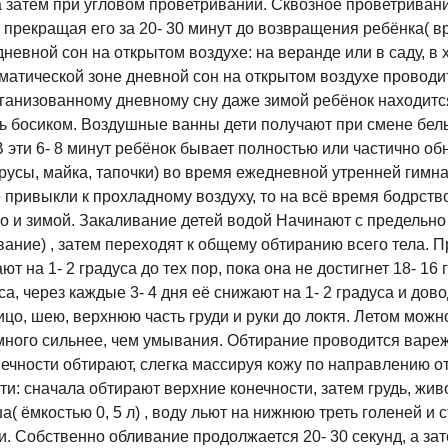
 затем при угловом проветривании. Сквозное проветривани
и прекращая его за 20- 30 минут до возвращения ребёнка( 
дневной сон на открытом воздухе: на веранде или в саду, 
матической зоне дневной сон на открытом воздухе проводит
ганизованному дневному сну даже зимой ребёнок находится 
ть босиком. Воздушные ванны дети получают при смене бель
В эти 6- 8 минут ребёнок бывает полностью или частично о
трусы, майка, тапочки) во время ежедневной утренней гимна
же привыкли к прохладному воздуху, то на всё время бодрст
 но и зимой. Закаливание детей водой Начинают с предельн
ание) , затем переходят к общему обтиранию всего тела. 
ют на 1- 2 градуса до тех пор, пока она не достигнет 18- 1
а, через каждые 3- 4 дня её снижают на 1- 2 градуса и дов
цо, шею, верхнюю часть груди и руки до локтя. Летом можн
ного сильнее, чем умывания. Обтирание проводится варежк
чности обтирают, слегка массируя кожу по направлению от
: сначала обтирают верхние конечности, затем грудь, живо
( ёмкостью 0, 5 л) , воду льют на нижнюю треть голеней и 
и. Собственно обливание продолжается 20- 30 секунд, а за