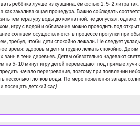
ть ребёнка лучше из кувшина, ёмкостью 1, 5- 2 литра так,
на как закаливающая процедура. Важно соблюдать соответс
ить температуру воды до комнатной, не допуская, однако, 
хом, игру с водой и обливание можно проводить под открыт
ание солнцем осуществляется в процессе прогулки при обы
м, требуя, чтобы дети спокойно лежали. Не следует уклад
ное время: здоровым детям трудно лежать спокойно. Детям
х ванн в тени деревьев. Детям обязательно надевают свет
м на 5- 10 минут игру детей перемещают под прямые лучи со
упредить начало перегревания, поэтому при появлении неб
ить несколько глотков воды. По мере появления загара сол
и посещать детский сад!