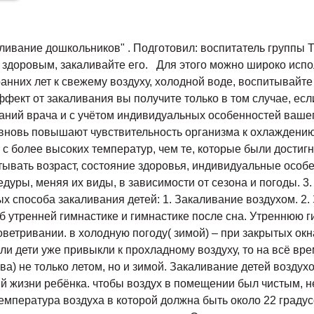
аливание дошкольников" . Подготовил: воспитатель группы 
и здоровым, закаливайте его. Для этого можно широко исп
ранних лет к свежему воздуху, холодной воде, воспитывайте
ект от закаливания вы получите только в том случае, есл
аний врача и с учётом индивидуальных особенностей вашег
) вновь повышают чувствительность организма к охлаждени
 более высоких температур, чем те, которые были достиг
ывать возраст, состояние здоровья, индивидуальные особен
уры, меняя их виды, в зависимости от сезона и погоды. 3.
 способа закаливания детей: 1. Закаливание воздухом. 2.
б утренней гимнастике и гимнастике после сна. Утреннюю г
ветривании. в холодную погоду( зимой) – при закрытых окн
ли дети уже привыкли к прохладному воздуху, то на всё вр
ва) не только летом, но и зимой. Закаливание детей возду
ий жизни ребёнка. чтобы воздух в помещении был чистым,
температура воздуха в которой должна быть около 22 граду