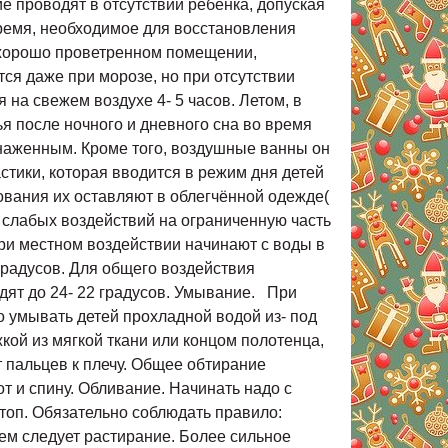
е проводят в отсутствии ребёнка, допуская
время, необходимое для восстановления
в хорошо проветренном помещении,
ся даже при морозе, но при отсутствии
на свежем воздухе 4- 5 часов. Летом, в
я после ночного и дневного сна во время
бнаженным. Кроме того, воздушные ванны он
стики, которая вводится в режим дня детей
вования их оставляют в облегчённой одежде(
о слабых воздействий на ограниченную часть
При местном воздействии начинают с воды в
6 градусов. Для общего воздействия
одят до 24- 22 градусов. Умывание. При
о умывать детей прохладной водой из- под
ой из мягкой ткани или концом полотенца,
 пальцев к плечу. Общее обтирание
т и спину. Обливание. Начинать надо с
стоп. Обязательно соблюдать правило:
тем следует растирание. Более сильное