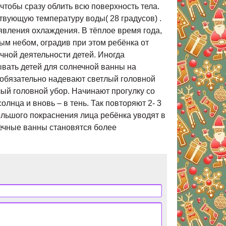
 чтобы сразу облить всю поверхность тела.
твующую температуру воды( 28 градусов) .
явления охлаждения. В тёплое время года,
ым небом, оградив при этом ребёнка от
чной деятельности детей. Иногда
ывать детей для солнечной ванны на
 обязательно надевают светлый головной
лый головной убор. Начинают прогулку со
лнца и вновь – в тень. Так повторяют 2- 3
ольшого покраснения лица ребёнка уводят в
нечные ванны становятся более