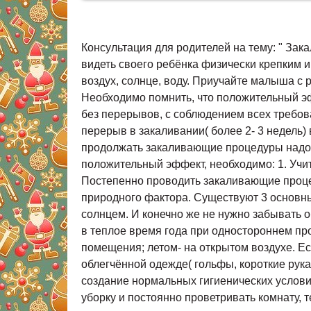
Консультация для родителей на тему: " Зак
видеть своего ребёнка физически крепким 
воздух, солнце, воду. Приучайте малыша с 
Необходимо помнить, что положительный эфф
без перерывов, с соблюдением всех требов
перерыв в закаливании( более 2- 3 недель
продолжать закаливающие процедуры надо с
положительный эффект, необходимо: 1. Учит
Постепенно проводить закаливающие процед
природного фактора. Существуют 3 основных
солнцем. И конечно же не нужно забывать о
в теплое время года при одностороннем про
помещения; летом- на открытом воздухе. Ес
облегчённой одежде( гольфы, короткие рука
создание нормальных гигиенических услов
уборку и постоянно проветривать комнату, 