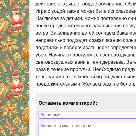
действие оказывает общее обливание. Облива
Игра с водой также может быть использова
Наблюдая за детьми, можно постепенно сниз
после предварительного закаливания возду
ветра. Закаливание детей солнцем Закалив
неправильно подходят к закаливанию солнце
подстилки и поворачивать через определён
убор. Начинают прогулку со свет овоздушны
световоздушных ванн в тени деревьев. Зате
раза в течение прогулки. Необходимо пред
тень, занимают спокойной игрой, дают вып
продолжительными. Желаем вам н е болеть 
Оставить комментарий: