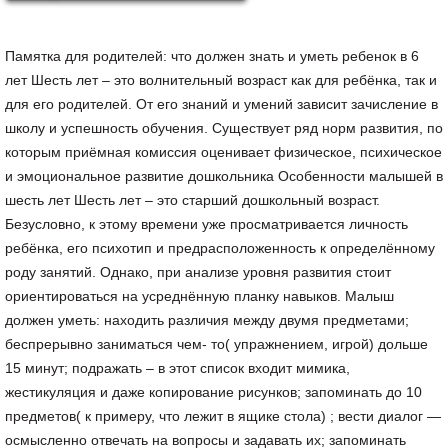
Памятка для родителей: что должен знать и уметь ребенок в 6 лет Шесть лет – это волнительный возраст как для ребёнка, так и для его родителей. От его знаний и умений зависит зачисление в школу и успешность обучения. Существует ряд норм развития, по которым приёмная комиссия оценивает физическое, психическое и эмоциональное развитие дошкольника Особенности малышей в шесть лет Шесть лет – это старший дошкольный возраст. Безусловно, к этому времени уже просматривается личность ребёнка, его психотип и предрасположенность к определённому роду занятий. Однако, при анализе уровня развития стоит ориентироваться на усреднённую планку навыков. Малыш должен уметь: находить различия между двумя предметами; беспрерывно заниматься чем- то( упражнением, игрой) дольше 15 минут; подражать – в этот список входит мимика, жестикуляция и даже копирование рисунков; запоминать до 10 предметов( к примеру, что лежит в ящике стола) ; вести диалог — осмысленно отвечать на вопросы и задавать их; запоминать короткие отрывки прозы и стихи длинной не более четырёх предложений; узнавать песню или рассказ по отрывку; находить «лишний предмет» из предложенного списка и обосновывать свой выбор; складывать мозаику, конструктор или лепить фигурку по образцу; рисовать – на рисунках ребёнка чётко распознаются, животные объекты и т. д; заполнять рисунок цветом – раскрашиванием, штриховкой; писать буквы и цифры или хотя бы часть из них; кататься на трёхколёсном велосипеде или самокате; самостоятельно совершать гигиенические процедуры, одеваться, обуваться, раздеваться и т. д; уметь аккуратно вырезать ножницами; ориентироваться в пространстве – понимать, где лево, где право, где верх, а где низ. Этот перечень умений свойственен как мальчикам, так и девочкам. Что должны уметь делать? Мальчик Мальчики чаще чем девочки страдают от гиперактивности и дефицита внимания, поэтому осваивают письмо и чтение чуть медленнее сверстниц. Очень важно, чтобы у маленького непоседы был ориентир, от которого он будет получать представления о правильном поведении. Шесть лет – это самое подходящее время, чтобы научить малыша убирать за собой, быть внимательным и усидчивым. Также мальчик уже начинает понимать свою гендерную принадлежность и начинает примерять на себя шаблоны, свойственные мужскому поведению: отвага, мужество, умение брать на себя ответственность, заступаться за более слабых. Девочка Разница в развитии девочки и мальчика составляет примерно один год. Девочкам больше нравятся ролевые и подражательные игры с выполнением чётко сформированных функций и задач. Игра в «дочки- матери», «школу», «кухню» способствует более ускоренному развитию коммуникационных способностей, усидчивости и аккуратности. В стремлении быть похожей на маму или сестру девочка примеряет на себя женские роли, проявляет интерес к кухонному мастерству, уборке и нарядам. Справка! Нет ничего страшного в том, что девочка любит более «мальчишеские» занятия или мальчик предпочитает «девичьи игры». Дети в этом возрасте познают мир и интересуются всем, что их окружает. Что должны знать перед школой? Важно, чтобы шестилетний дошкольник владел следующими знаниями: - знал своё ФИО; - знал имена и фамилии родителей; - умел рассказать о том, кем работают родители; - п омнил наизусть свой домашний адрес и телефон; - ориентировался во времени суток; - помнил последовательность времён года; - помнить сколько часов в дне, дней в неделе, недель в месяце, месяцев в году; - знал названия дней недели и месяцев в году; - знал основные цвета; - знал основные пространственные понятия: сверху, снизу, справа, слева, между; - умел рассказать о себе. Физические показатели В период с 6 до 7 лет ребёнок активно растёт и в среднем за год он вытягивается на 10 см. Туловище становится больше в два раза, а руки и ноги в 2, 5- 3 раза, из- за чего тело иногда выглядит чересчур худым и угловатым. Активизируется эндокринная система, заканчивается формирование изгибов позвоночника и свода стопы. Важно! В 6 лет скелет ребёнка по большей степени состоит из хрящевой ткани, поэтому очень важно сформировать правильную осанку ещё до школы. Если он привыкнет сидеть, склонившись за столом – не избежать искривления позвоночника. Лёгкие активно развиваются, заканчивается структурное формирование лёгочных долек. Дыхание становится более глубоким и размеренным. Сердце шестилетнего ребёнка приближается по своим размерам к сердцу взрослого человека и выдерживает более серьёзные нагрузки. Пульс становится стабильнее. Активно развивается мускулатура – движения становятся более уверенными, скоординированными. Ребёнок с удовольствием прыгает( на двух ногах или поочерёдно на каждой) и довольно быстро бегает. Умеет находить баланс и равновесие. Дошкольник предпочитает интенсивные, но короткие физические нагрузки, так как довольно быстро утомляется. Самые большие метаморфозы переживает центральная нервная система. Ближе к 7 годам вес головного мозга увеличивается практически троекратно, его деятельность усложняется и становится более многозадачной. Если малыш ходит на носочках? Иногда повода для беспокойства нет – малыш понимает, что его ждёт новый этап в жизни, и старается соответствовать своему новому статусу выглядеть выше, а соответственно – старше. Или же срабатывает подражание, к примеру, если ребёнок увидел, как какой- то персонаж в мультфильме крадётся. Если же такое поведение имеет постоянный характер – стоит показать ребёнка невропатологу. Специалист определит причину такого поведения и установит, есть ли у малыша неврологические или физические патологии и при необходимости назначит лечение. Тест Чтобы результаты теста были достоверны, его необходимо проходить тогда, когда малыш пребывает в бодром расположении духа. Ставьте «+ » каждый раз, когда ребёнок справляется с заданием и «- » если нет. Поиск лишнего предмета по картинке. Воспроизведение слов по памяти. Назовите 10 простых слов и попросите малыша их повторить. Ставьте «+ », если названо более 4 слов. Прохождение лабиринта на картинке, без помощи ручки или карандаша. Завершение предложения по смыслу. К примеру: Детей учит( кто? ) По нёбу плывут( что? ) и т. д. ; Распознавание эмоций по картинкам с лицами. Наличие даже одного минуса говорит о необходимости усилить обучение. Упражнения, задания и игры Следующие домашние упразднения отлично развивают интеллект, усидчивость и готовят к школе. Раскраска. Распечатайте малышу картинку с геометрическими фигурами или его любимым персонажем и попросите раскрасить, не заступая за контуры. Не ставьте временных ограничений. Это научит его лучше контролировать мелкую моторику кистей рук и концентрироваться на монотонной работе. Пропись. Пропись – это занятный и простой способ научить ребёнка красиво и аккуратно писать. Возможно небольшое отклонение в сторону увеличения или уменьшения размера( не более чем в 1- 2 раза) . Поиск предмета. Предложите ребёнку бланк, на котором хаотично будут изображены предметы. Предложите ему найти и обвести все предметы из одной категории( мишки, зайчики, деревца и т. д) . Соедини точки по цифрам. Это упражнение очень нравиться малышам, так как вызывает азарт и любопытство в получении целой картинки. Оно способствует развитию внимания и запоминанию числового порядка. Распечатайте малышу картинку с его любимым персонажем, увидеть которого можно только соединив все цифры по порядку ручкой или карандашом. Нет простым ответам! Это упражнение учит ребёнка строить сложные предложения и вести дискуссию. Предупредите ребёнка, что будете задавать ему вопросы, но отвечать: «да», «нет», «не знаю» нельзя. К примеру: «тебе нравятся мультики? », «ты хочешь в школу? » и т. д. Память. Память шестилетнего ребёнка развита на довольно высоком уровне. Он с лёгкостью запоминает тексты любимых песен, реплики персонажей из любимых сказок и с жадностью впитывает всё то, что вызывает у него какой- либо интерес или симпатию. Из- за того, что любая информация «фильтруется» личным отношением и предпочтениями, возникают первые трудности с пониманием и запоминанием неинтересных школьных предметов. Важно! Многие родители совершают на этом этапе большую ошибку, заставляя ребёнка «зазубривать» информацию, не поддавая её анализу. Эта привычка может пойти с ним и дальше, что приведёт к полной потере мотивации учиться чему- то новому. Интерес к предмету и способность анализировать и запоминать, а не только воспроизводить, должны развивать родители, совместно с учителями, привязывая к предмету эмоции. Обычно к 7- 8 годам этот навык развивается окончательно. Речь. К 6 годам ребёнок должен уметь: произносить и использовать в своём лексиконе слова, состоящие из трёх и более слогов; оперировать сложными предложениями; употреблять в речи простые и сложные предлоги; образовывать сравнител ьные степени от прилагательных; использовать в активном словарном запасе антонимы, синонимы, родовые понятия; пересказывать услышанные сказки; придумывать собственные истории; понимать и использовать логико- грамматические конструкции. Мелкая моторика. В 6 лет дошкольник должен легко справляться со следующими задачами: рисовать карандашом, фломастером, мелком; двигать ладонями в соответствии с ритмом обучающего стишка «ладушки- ладушки», «сорока- ворона» или считать, загибая пальчики; играть с пазлом или конструктором; лепить из пластилина или кинетического песка; рисовать пальцем по крупе или песку, отделять один вид крупы от другого, или как альтернатива – перебирать пуговки по размерам; зашнуровывать, завязывать и развязывать ботинки самостоятельно; играть с пальчиковыми куклами. Психологическое состояние. В 6 лет ребёнок уже чётко осознаёт собственное «я», умеет анализировать и отдавать себе отчёт в собственных действиях, ставить цели, а также чётко объяснять свои чувства. Формируются такие качества, как любознательность, сострадание, проявление заботы, самоуважение. Самооценка строится исходя из анализа внешней оценки как взрослых, так и сверстников, и имеет тенденцию расти. В общении со сверстниками начинает просматриваться склонность к экстраверсии( предпочитает провод