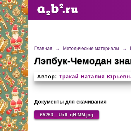
Главная
→
Методические материалы
→
Лэпбук-Чемодан зна
Автор:
Тракай Наталия Юрьевн
Документы для скачивания
65253__UxfI_qHlMM.jpg