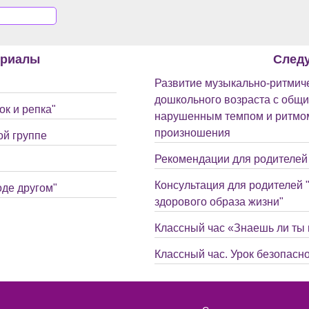
ериалы
След
Развитие музыкально-ритмиче
дошкольного возраста с общи
к и репка"
нарушенным темпом и ритмом
произношения
ой группе
Рекомендации для родителей 
Консультация для родителей
оде другом"
здорового образа жизни"
Классный час «Знаешь ли ты
Классный час. Урок безопасно