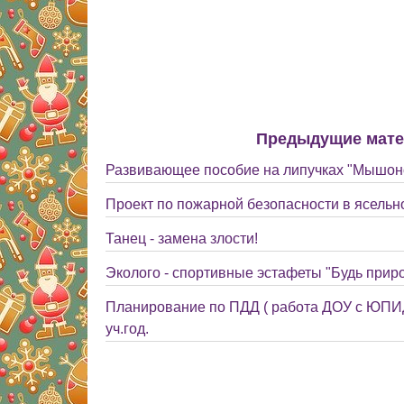
Предыдущие мат
Развивающее пособие на липучках "Мышоно
Проект по пожарной безопасности в ясельн
Танец - замена злости!
Эколого - спортивные эстафеты "Будь прир
Планирование по ПДД ( работа ДОУ с ЮПИД
уч.год.