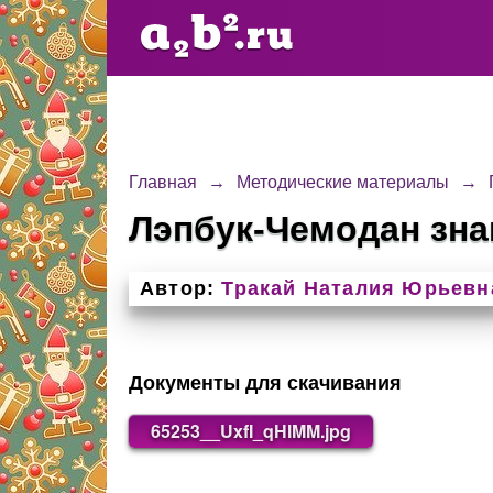
Главная
→
Методические материалы
→
Лэпбук-Чемодан зна
Автор:
Тракай Наталия Юрьевн
Документы для скачивания
65253__UxfI_qHlMM.jpg