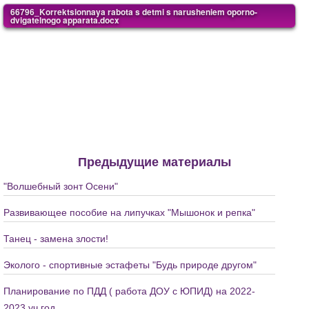
66796_Korrektsionnaya rabota s detmi s narusheniem oporno-
dvigatelnogo apparata.docx
Предыдущие материалы
"Волшебный зонт Осени"
Развивающее пособие на липучках "Мышонок и репка"
Танец - замена злости!
Эколого - спортивные эстафеты "Будь природе другом"
Планирование по ПДД ( работа ДОУ с ЮПИД) на 2022-
2023 уч.год.