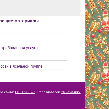
ующие материалы
остребованная услуга
ости в ясельной группе
ие сайта:
ООО "А2Б2"
. От создателей
Умноматики