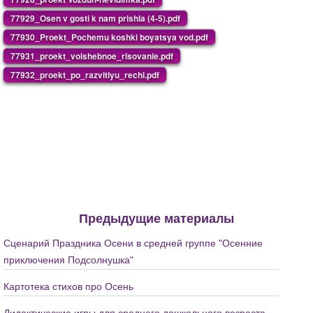
77929_Osen v gosti k nam prishla (4-5).pdf
77930_Proekt_Pochemu koshki boyatsya vod.pdf
77931_proekt_volshebnoe_risovanie.pdf
77932_proekt_po_razvitiyu_rechi.pdf
Предыдущие материалы
Сценарий Праздника Осени в средней группе "Осенние
приключения Подсолнушка"
Картотека стихов про Осень