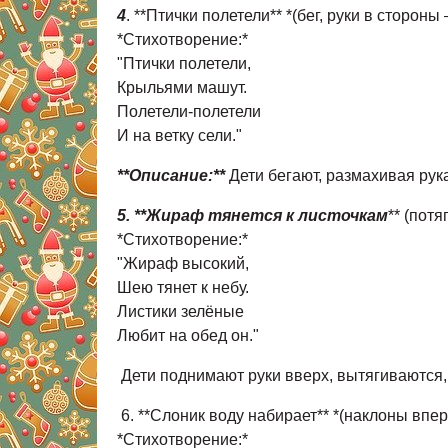
4
. **Птички полетели** *(бег, руки в сторон
*Стихотворение:*
"Птички полетели,
Крыльями машут.
Полетели-полетели
И на ветку сели."
**Описание:**
Дети бегают, размахивая рука
5. **Жираф тянется к листочкам
** (пот
*Стихотворение:*
"Жираф высокий,
Шею тянет к небу.
Листики зелёные
Любит на обед он."
Дети поднимают руки вверх, вытягиваются
6. **Слоник воду набирает** *(наклоны впе
*Стихотворение:*