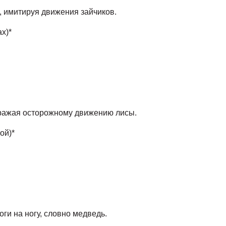
, имитируя движения зайчиков.
ах)*
дражая осторожному движению лисы.
кой)*
оги на ногу, словно медведь.