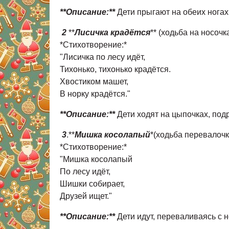
**Описание:**
Дети прыгают на обеих ногах
2
**
Лисичка крадётся
** (ходьба на носочк
*Стихотворение:*
"Лисичка по лесу идёт,
Тихонько, тихонько крадётся.
Хвостиком машет,
В норку крадётся."
**Описание:**
Дети ходят на цыпочках, по
3
.**
Мишка косолапый
*(ходьба перевалоч
*Стихотворение:*
"Мишка косолапый
По лесу идёт,
Шишки собирает,
Друзей ищет."
**Описание:**
Дети идут, переваливаясь с н