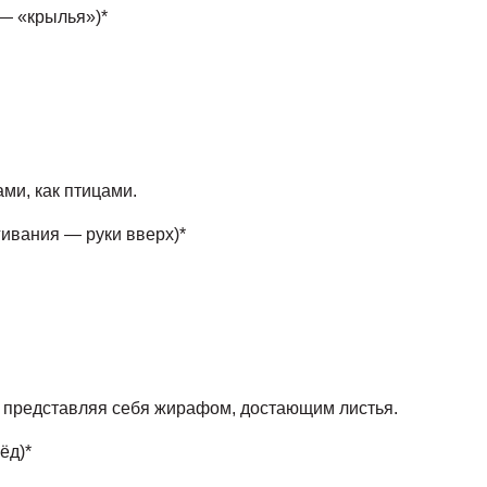
ы — «крылья»)*
ми, как птицами.
ягивания — руки вверх)*
, представляя себя жирафом, достающим листья.
рёд)*