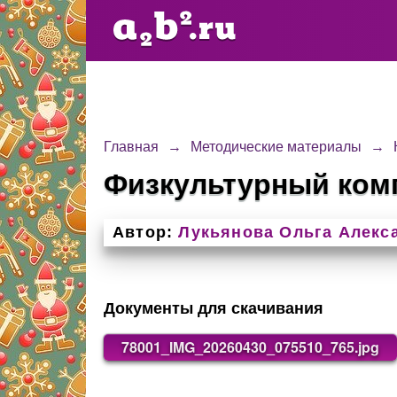
Главная
→
Методические материалы
→
Физкультурный ком
Автор:
Лукьянова Ольга Алекс
Документы для скачивания
78001_IMG_20260430_075510_765.jpg