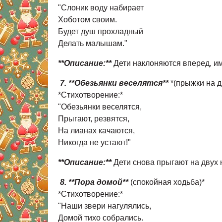
"Слоник воду набирает
Хоботом своим.
Будет душ прохладный
Делать малышам."
**Описание:**
Дети наклоняются вперед, им
7. **Обезьянки веселятся**
*(прыжки на д
*Стихотворение:*
"Обезьянки веселятся,
Прыгают, резвятся,
На лианах качаются,
Никогда не устают!"
**Описание:**
Дети снова прыгают на двух н
8. **Пора домой**
(спокойная ходьба)*
*Стихотворение:*
"Наши звери нагулялись,
Домой тихо собрались.