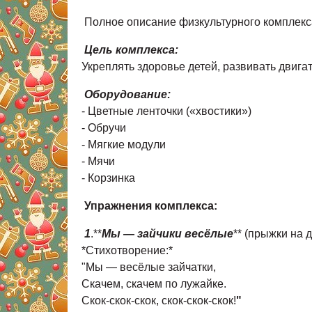
Полное описание физкультурного комплекс
Цель комплекса:
Укреплять здоровье детей, развивать двига
Оборудование:
- Цветные ленточки («хвостики»)
- Обручи
- Мягкие модули
- Мячи
- Корзинка
Упражнения комплекса:
1
.**
Мы — зайчики весёлые
** (прыжки на 
*Стихотворение:*
"Мы — весёлые зайчатки,
Скачем, скачем по лужайке.
Скок-скок-скок, скок-скок-скок!
"