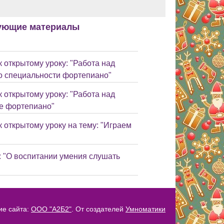
ующие материалы
 открытому уроку: "Работа над
по специальности фортепиано"
 открытому уроку: "Работа над
се фортепиано"
 открытому уроку на тему: "Играем
: "О воспитании умения слушать
ие сайта:
ООО "А2Б2"
. От создателей
Умноматики