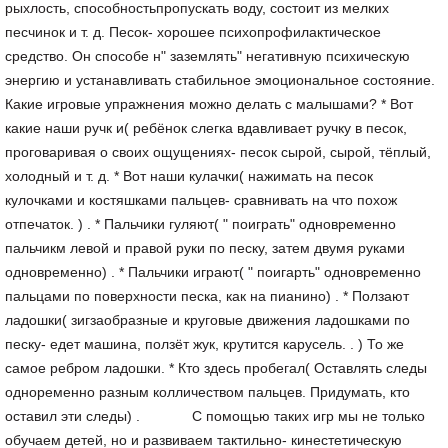
рыхлость, способностьпропускать воду, состоит из мелких
песчинок и т. д. Песок- хорошее психопрофилактическое
средство. Он способе н" заземлять" негативную психическую
энергию и устанавливать стабильное эмоциональное состояние.
Какие игровые упражнения можно делать с малышами? * Вот
какие наши ручк и( ребёнок слегка вдавливает ручку в песок,
проговаривая о своих ощущениях- песок сырой, сырой, тёплый,
холодный и т. д. * Вот наши кулачки( нажимать на песок
кулочками и костяшками пальцев- сравнивать на что похож
отпечаток. ) . * Пальчики гуляют( " поиграть" одновременно
пальчикм левой и правой руки по песку, затем двумя руками
одновременно) . * Пальчики играют( " поигарть" одновременно
пальцами по поверхности песка, как на пианино) . * Ползают
ладошки( зигзаобразные и круговые движения ладошками по
песку- едет машина, ползёт жук, крутится карусель. . ) То же
самое ребром ладошки. * Кто здесь пробегал( Оставлять следы
одноременно разным колличеством пальцев. Придумать, кто
оставил эти следы) . С помощью таких игр мы не только
обучаем детей, но и развиваем тактильно- кинестетическую