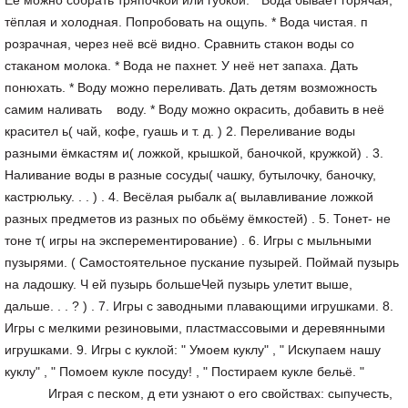
Её можно собрать тряпочкой или губкой. * Вода бывает горячая,
тёплая и холодная. Попробовать на ощупь. * Вода чистая. п
розрачная, через неё всё видно. Сравнить стакон воды со
стаканом молока. * Вода не пахнет. У неё нет запаха. Дать
понюхать. * Воду можно переливать. Дать детям возможность
самим наливать воду. * Воду можно окрасить, добавить в неё
красител ь( чай, кофе, гуашь и т. д. ) 2. Переливание воды
разными ёмкастям и( ложкой, крышкой, баночкой, кружкой) . 3.
Наливание воды в разные сосуды( чашку, бутылочку, баночку,
кастрюльку. . . ) . 4. Весёлая рыбалк а( вылавливание ложкой
разных предметов из разных по обьёму ёмкостей) . 5. Тонет- не
тоне т( игры на эксперементирование) . 6. Игры с мыльными
пузырями. ( Самостоятельное пускание пузырей. Поймай пузырь
на ладошку. Ч ей пузырь большеЧей пузырь улетит выше,
дальше. . . ? ) . 7. Игры с заводными плавающими игрушками. 8.
Игры с мелкими резиновыми, пластмассовыми и деревянными
игрушками. 9. Игры с куклой: " Умоем куклу" , " Искупаем нашу
куклу" , " Помоем кукле посуду! , " Постираем кукле бельё. "
Играя с песком, д ети узнают о его свойствах: сыпучесть,