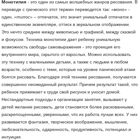
Монотипия
- это один из самых волшебных жанров рисования. В
переводе с греческого этот термин переводится так:
«моно»
-
один,
«типос»
– отпечаток, это значит уникальный отпечаток в
единственном экземпляре, оттиск в зеркальном отображении.
Это нечто среднее между живописью и графикой, между сказкой
и фокусом. Техника монотипии дает ребенку уникальную
возможность свободы самовыражения - это проекция его
внутреннего мира, скрытого от взрослых. Можно использовать
эту технику с маленькими детьми, а также с людьми в любом
возрасте, особенно с теми, которые на уровне панической атаки
боятся рисовать. Благодаря этой технике рисования, получается
совершенно неожиданный результат. Причем результат такой, что
ребенок прижимает к груди свой рисунок и уносит домой.
Нестандартные подходы к организации занятия, вызывают у
детей желание рисовать, дети становятся более раскованными,
раскрепощенными, уверенными, что их работа лучше всех. У них
развивается фантазия, творческое воображение, мышление,
любознательность, одаренность, продуктивность, потенциал и
интуиция.