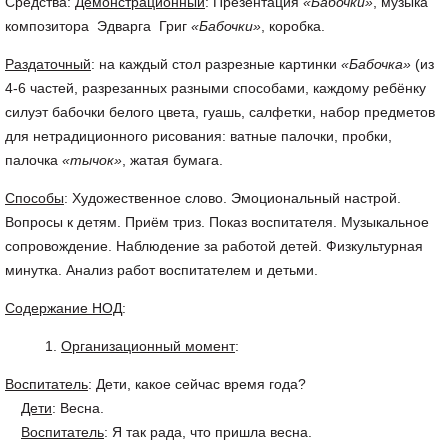
Средства:
Демонстрационный
: Презентация
«Бабочки»
, музыка
композитора Эдварга Григ
«Бабочки»
, коробка.
Раздаточный
: на каждый стол разрезные картинки
«Бабочка»
(из
4-6 частей, разрезанных разными способами, каждому ребёнку
силуэт бабочки белого цвета, гуашь, салфетки, набор предметов
для нетрадиционного рисования: ватные палочки, пробки,
палочка
«тычок»
, жатая бумага.
Способы
: Художественное слово. Эмоциональный настрой.
Вопросы к детям. Приём триз. Показ воспитателя. Музыкальное
сопровождение. Наблюдение за работой детей. Физкультурная
минутка. Анализ работ воспитателем и детьми.
Содержание НОД
:
Организационный момент
:
Воспитатель
: Дети, какое сейчас время года?
Дети
: Весна.
Воспитатель
: Я так рада, что пришла весна.