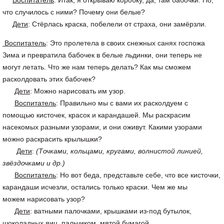
Воспитатель
: Итак, я открываю коробку, да, там бабочки. Но,
что случилось с ними? Почему они белые?
Дети
: Стёрлась краска, побелели от страха, они замёрзли.
Воспитатель
: Это пролетела в своих снежных санях госпожа
Зима и превратила бабочек в белые льдинки, они теперь не
могут летать. Что же нам теперь делать? Как мы сможем
расколдовать этих бабочек?
Дети
: Можно нарисовать им узор.
Воспитатель
: Правильно мы с вами их расколдуем с
помощью кисточек, красок и карандашей. Мы раскрасим
насекомых разными узорами, и они оживут. Какими узорами
можно раскрасить крылышки?
Дети
:
(Точками, кольцами, кругами, волнистой линией,
звёздочками и др.)
Воспитатель
: Но вот беда, представьте себе, что все кисточки,
карандаши исчезли, остались только краски. Чем же мы
можем нарисовать узор?
Дети
: ватными палочками, крышками из-под бутылок,
шоколадных яиц, пальчиком, мятой бумагой.