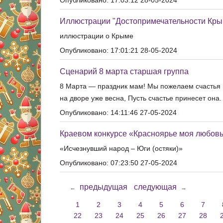
Опубликовано: 17:03:12 28-05-2024
Иллюстрации "Достопримечательности Кры
иллюстрации о Крыме
Опубликовано: 17:01:21 28-05-2024
Сценарий 8 марта старшая группа
8 Марта — праздник мам! Мы пожелаем счастья в
на дворе уже весна, Пусть счастье принесет она.
Опубликовано: 14:11:46 27-05-2024
Краевом конкурсе «Красноярье моя любовь
«Исчезнувший народ – Юги (остяки)»
Опубликовано: 07:23:50 27-05-2024
предыдущая
следующая
←
→
1
2
3
4
5
6
7
22
23
24
25
26
27
28