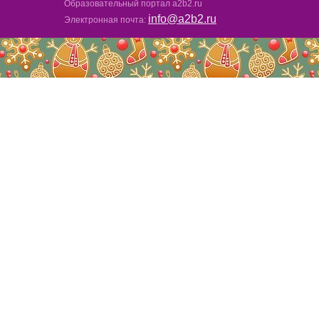
Образовательный портал a2b2.ru
info@a2b2.ru
Электронная почта: