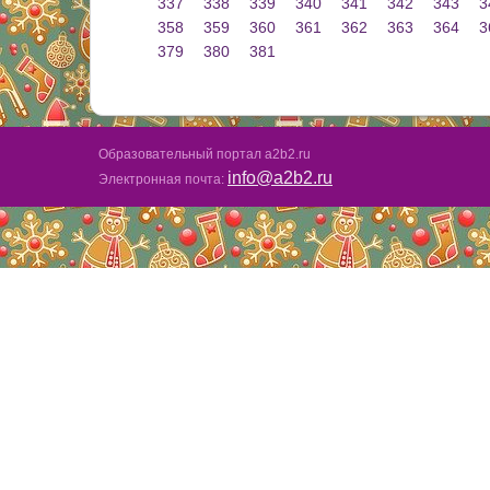
337
338
339
340
341
342
343
3
358
359
360
361
362
363
364
3
379
380
381
Образовательный портал a2b2.ru
info@a2b2.ru
Электронная почта: