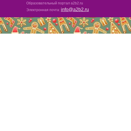
Образовательный портал a2b2.ru
info@a2b2.ru
Электронная почта: